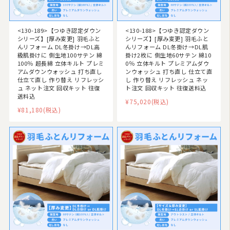
<130-189>【つゆき認定ダウン
<130-188>【つゆき認定ダウン
シリーズ】[厚み変更] 羽毛ふと
シリーズ】[厚み変更] 羽毛ふと
んリフォーム DL冬掛け→DL高
んリフォーム DL冬掛け→DL肌
級肌掛けに 側生地100サテン 綿
掛け2枚に 側生地60サテン 綿10
100％ 超長綿 立体キルト プレミ
0％ 立体キルト プレミアムダウ
アムダウンウォッシュ 打ち直し
ンウォッシュ 打ち直し 仕立て直
仕立て直し 作り替え リフレッシ
し 作り替え リフレッシュ ネッ
ュ ネット注文 回収キット 往復
ト注文 回収キット 往復送料込
送料込
¥75,020
(税込)
¥81,180
(税込)