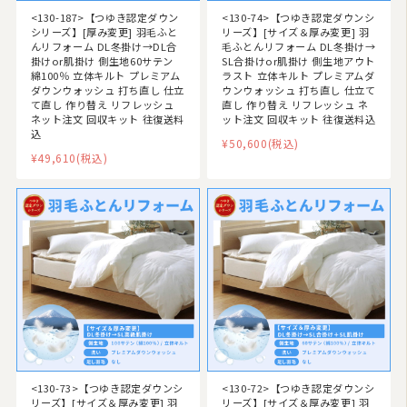
<130-187>【つゆき認定ダウン
<130-74>【つゆき認定ダウンシ
シリーズ】[厚み変更] 羽毛ふと
リーズ】[サイズ＆厚み変更] 羽
んリフォーム DL冬掛け→DL合
毛ふとんリフォーム DL冬掛け→
掛けor肌掛け 側生地60サテン
SL合掛けor肌掛け 側生地アウト
綿100％ 立体キルト プレミアム
ラスト 立体キルト プレミアムダ
ダウンウォッシュ 打ち直し 仕立
ウンウォッシュ 打ち直し 仕立て
て直し 作り替え リフレッシュ
直し 作り替え リフレッシュ ネ
ネット注文 回収キット 往復送料
ット注文 回収キット 往復送料込
込
¥50,600
(税込)
¥49,610
(税込)
<130-73>【つゆき認定ダウンシ
<130-72>【つゆき認定ダウンシ
リーズ】[サイズ＆厚み変更] 羽
リーズ】[サイズ＆厚み変更] 羽