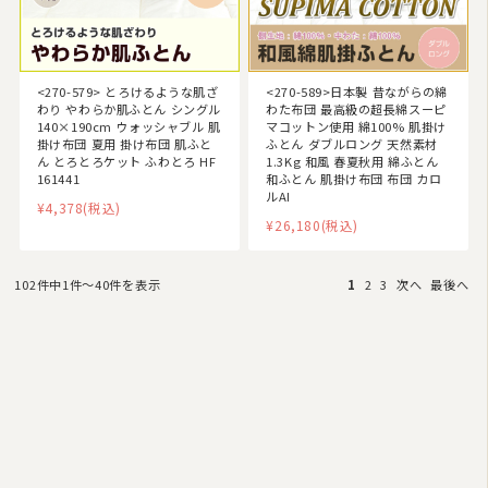
<270-579> とろけるような肌ざ
<270-589>日本製 昔ながらの綿
わり やわらか肌ふとん シングル
わた布団 最高級の超長綿スーピ
140×190cm ウォッシャブル 肌
マコットン使用 綿100% 肌掛け
掛け布団 夏用 掛け布団 肌ふと
ふとん ダブルロング 天然素材
ん とろとろケット ふわとろ HF
1.3Kg 和風 春夏秋用 綿ふとん
161441
和ふとん 肌掛け布団 布団 カロ
ルAI
¥4,378
(税込)
¥26,180
(税込)
102件中1件〜40件を表示
1
2
3
次へ
最後へ