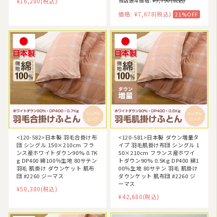
¥16,280
(税込)
当店通常価格:
¥9,790
(税込)
価格:
¥7,678
(税込)
21%OFF
<120-582>日本製 羽毛合掛け布
<120-581>日本製 ダウン増量タ
団 シングル 150×210cm フラ
イプ 羽毛肌掛け布団 シングル 1
ンス産ホワイトダウン90% 0.7K
50×210cm フランス産ホワイ
g DP400 綿100％生地 80サテン
トダウン90% 0.5Kg DP400 綿1
羽毛 肌掛け ダウンケット 肌布
00％生地 80サテン 羽毛 肌掛け
団 #2260 ジーマス
ダウンケット 肌布団 #2260 ジ
ーマス
¥50,380
(税込)
¥42,680
(税込)