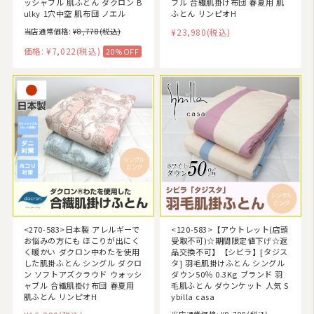
ッシャブル 肌ふとん ダクロン B
ブル 合繊肌掛け布団 春夏用 肌
ulky 1穴中空 肌布団 ノエル
ふとん リンピオH
当店通常価格:
¥8,778
(税込)
¥23,980
(税込)
価格:
¥7,022
(税込)
20%OFF
<270-583>日本製 アレルギーで
<120-583>【アウトレット(店頭
お悩みの方にも ほこりが出にく
受取不可)☆期間限定値下げ☆返
く暖かい ダクロン中わたを使用
品交換不可】【シビラ】[タジス
した肌掛ふとん シングル ダクロ
タ] 羽毛肌掛けふとん シングル
ン ソフトアズクラウド ウォッシ
ダウン50％ 0.3Kg ブランド 羽
ャブル 合繊肌掛け布団 春夏用
毛肌ふとん ダウンケット 人気 S
肌ふとん リンピオH
ybilla casa