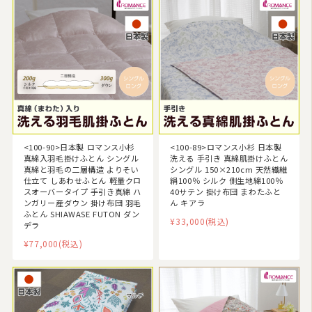
<100-90>日本製 ロマンス小杉
<100-89>ロマンス小杉 日本製
真綿入羽毛掛けふとん シングル
洗える 手引き 真綿肌掛けふとん
真綿と羽毛の二層構造 よりそい
シングル 150×210cm 天然繊維
仕立て しあわせふとん 軽量クロ
絹100％ シルク 側生地綿100％
スオーバータイプ 手引き真綿 ハ
40サテン 掛け布団 まわたふと
ンガリー産ダウン 掛け布団 羽毛
ん キアラ
ふとん SHIAWASE FUTON ダン
¥33,000
(税込)
デラ
¥77,000
(税込)