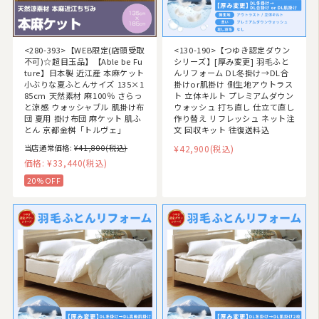
<280-393>【WEB限定(店頭受取
<130-190>【つゆき認定ダウン
不可)☆超目玉品】【Able be Fu
シリーズ】[厚み変更] 羽毛ふと
ture】日本製 近江産 本麻ケット
んリフォーム DL冬掛け→DL合
小ぶりな夏ふとんサイズ 135×1
掛けor肌掛け 側生地アウトラス
85cm 天然素材 麻100％ さらっ
ト 立体キルト プレミアムダウン
と涼感 ウォッシャブル 肌掛け布
ウォッシュ 打ち直し 仕立て直し
団 夏用 掛け布団 麻ケット 肌ふ
作り替え リフレッシュ ネット注
とん 京都金桝「トルヴェ」
文 回収キット 往復送料込
当店通常価格:
¥41,800
(税込)
¥42,900
(税込)
価格:
¥33,440
(税込)
20%OFF