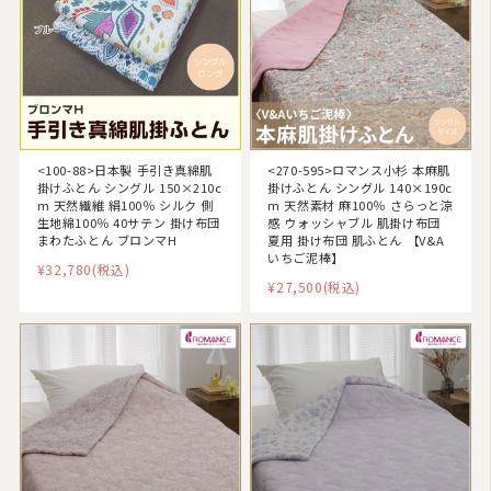
<100-88>日本製 手引き真綿肌
<270-595>ロマンス小杉 本麻肌
掛けふとん シングル 150×210c
掛けふとん シングル 140×190c
m 天然繊維 絹100％ シルク 側
m 天然素材 麻100％ さらっと涼
生地綿100％ 40サテン 掛け布団
感 ウォッシャブル 肌掛け布団
まわたふとん ブロンマH
夏用 掛け布団 肌ふとん 【V&A
いちご泥棒】
¥32,780
(税込)
¥27,500
(税込)