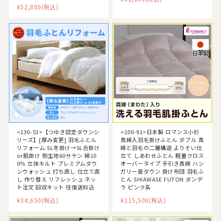
¥52,800
(税込)
<130-53>【つゆき認定ダウンシ
<100-91>日本製 ロマンス小杉
リーズ】[厚み変更] 羽毛ふとん
真綿入羽毛掛けふとん ダブル 真
リフォーム SL冬掛け→SL合掛け
綿と羽毛の二層構造 よりそい仕
or肌掛け 側生地60サテン 綿10
立て しあわせふとん 軽量クロス
0％ 立体キルト プレミアムダウ
オーバータイプ 手引き真綿 ハン
ンウォッシュ 打ち直し 仕立て直
ガリー産ダウン 掛け布団 羽毛ふ
し 作り替え リフレッシュ ネッ
とん SHIAWASE FUTON ダンデ
ト注文 回収キット 往復送料込
ラ ピンク系
¥34,650
(税込)
¥115,500
(税込)