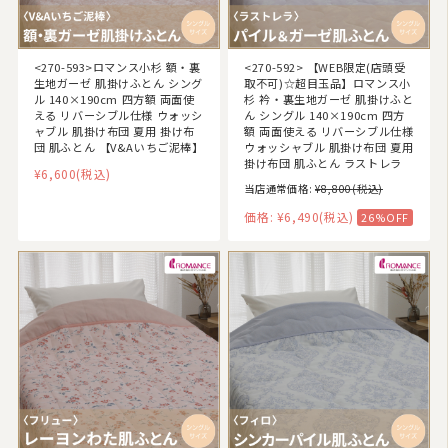
<270-593>ロマンス小杉 額・裏
<270-592> 【WEB限定(店頭受
生地ガーゼ 肌掛けふとん シング
取不可)☆超目玉品】ロマンス小
ル 140×190cm 四方額 両面使
杉 衿・裏生地ガーゼ 肌掛けふと
える リバーシブル仕様 ウォッシ
ん シングル 140×190cm 四方
ャブル 肌掛け布団 夏用 掛け布
額 両面使える リバーシブル仕様
団 肌ふとん 【V&Aいちご泥棒】
ウォッシャブル 肌掛け布団 夏用
掛け布団 肌ふとん ラストレラ
¥6,600
(税込)
当店通常価格:
¥8,800
(税込)
価格:
¥6,490
(税込)
26%OFF