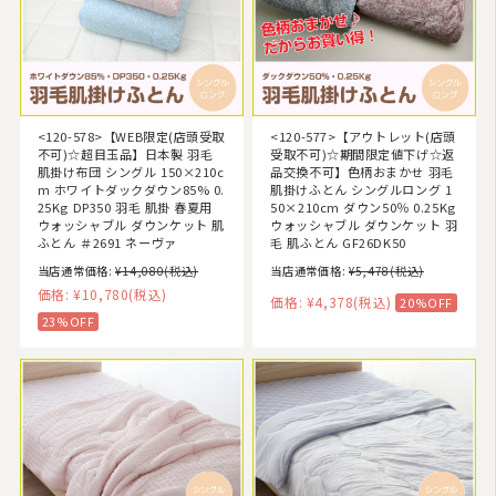
<120-578>【WEB限定(店頭受取
<120-577>【アウトレット(店頭
不可)☆超目玉品】日本製 羽毛
受取不可)☆期間限定値下げ☆返
肌掛け布団 シングル 150×210c
品交換不可】色柄おまかせ 羽毛
m ホワイトダックダウン85% 0.
肌掛けふとん シングルロング 1
25Kg DP350 羽毛 肌掛 春夏用
50×210cm ダウン50％ 0.25Kg
ウォッシャブル ダウンケット 肌
ウォッシャブル ダウンケット 羽
ふとん ＃2691 ネーヴァ
毛 肌ふとん GF26DK50
当店通常価格:
¥14,080
(税込)
当店通常価格:
¥5,478
(税込)
価格:
¥10,780
(税込)
価格:
¥4,378
(税込)
20%OFF
23%OFF