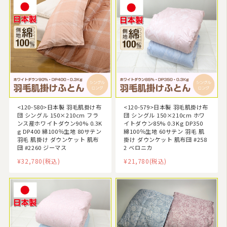
<120-580>日本製 羽毛肌掛け布
<120-579>日本製 羽毛肌掛け布
団 シングル 150×210cm フラ
団 シングル 150×210cm ホワ
ンス産ホワイトダウン90% 0.3K
イトダウン85% 0.3Kg DP350
g DP400 綿100％生地 80サテン
綿100％生地 60サテン 羽毛 肌
羽毛 肌掛け ダウンケット 肌布
掛け ダウンケット 肌布団 #258
団 #2260 ジーマス
2 ベロニカ
¥32,780
(税込)
¥21,780
(税込)