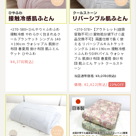
<270-580>ひんやり×ふわふわ
<270-578>【アウトレット(店頭
接触冷感 やわらかく包まれるク
受取不可)☆夏物処分値下げ☆返
ールブランケット シングル 140
品交換不可】両面仕様で長く使
×190cm ウォシャブル 肌掛け
える リバーシブルキルトケット
布団 春夏用 掛け布団 肌ふとん
シングル 140×190cm 接触冷感
ケット ひやふわ
×ふんわりDRYパイル ウォシャ
ブル 肌掛け布団 春夏用 掛け布
¥4,378
(税込)
団 肌ふとん ケット クールスト
ーン
当店通常価格:
¥3,278
(税込)
価格:
¥2,622
(税込)
20%OFF