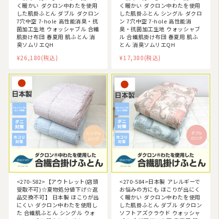
く暖かい ダクロン中わたを使用
く暖かい ダクロン中わたを使用
した肌掛ふとん ダブル ダクロン
した肌掛ふとん シングル ダクロ
7穴中空 7-hole 高性能消臭・抗
ン 7穴中空 7-hole 高性能消
菌加工生地 ウォッシャブル 合繊
臭・抗菌加工生地 ウォッシャブ
肌掛け布団 春夏用 肌ふとん 消
ル 合繊肌掛け布団 春夏用 肌ふ
臭ソムリエQH
とん 消臭ソムリエQH
¥26,180
(税込)
¥17,380
(税込)
<270-582>【アウトレット(店頭
<270-584>日本製 アレルギーで
受取不可)☆夏物処分値下げ☆返
お悩みの方にも ほこりが出にく
品交換不可】 日本製 ほこりが出
く暖かい ダクロン中わたを使用
にくい ダクロン中わたを使用し
した肌掛ふとん ダブル ダクロン
た 合繊肌ふとん シングル ウォ
ソフトアズクラウド ウォッシャ