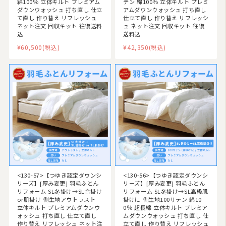
綿100％ 立体キルト プレミアム
テン 綿100％ 立体キルト プレミ
ダウンウォッシュ 打ち直し 仕立
アムダウンウォッシュ 打ち直し
て直し 作り替え リフレッシュ
仕立て直し 作り替え リフレッシ
ネット注文 回収キット 往復送料
ュ ネット注文 回収キット 往復
込
送料込
¥60,500
(税込)
¥42,350
(税込)
<130-57>【つゆき認定ダウンシ
<130-56>【つゆき認定ダウンシ
リーズ】[厚み変更] 羽毛ふとん
リーズ】[厚み変更] 羽毛ふとん
リフォーム SL冬掛け→SL合掛け
リフォーム SL冬掛け→SL高級肌
or肌掛け 側生地アウトラスト
掛けに 側生地100サテン 綿10
立体キルト プレミアムダウンウ
0％ 超長綿 立体キルト プレミア
ォッシュ 打ち直し 仕立て直し
ムダウンウォッシュ 打ち直し 仕
作り替え リフレッシュ ネット注
立て直し 作り替え リフレッシュ