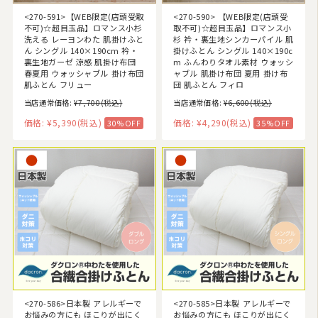
<270-591>【WEB限定(店頭受取
<270-590> 【WEB限定(店頭受
不可)☆超目玉品】ロマンス小杉
取不可)☆超目玉品】ロマンス小
洗える レーヨンわた 肌掛けふと
杉 衿・裏生地シンカーパイル 肌
ん シングル 140×190cm 衿・
掛けふとん シングル 140×190c
裏生地ガーゼ 涼感 肌掛け布団
m ふんわりタオル素材 ウォッシ
春夏用 ウォッシャブル 掛け布団
ャブル 肌掛け布団 夏用 掛け布
肌ふとん フリュー
団 肌ふとん フィロ
当店通常価格:
¥7,700
(税込)
当店通常価格:
¥6,600
(税込)
価格:
¥5,390
(税込)
価格:
¥4,290
(税込)
30%OFF
35%OFF
<270-586>日本製 アレルギーで
<270-585>日本製 アレルギーで
お悩みの方にも ほこりが出にく
お悩みの方にも ほこりが出にく