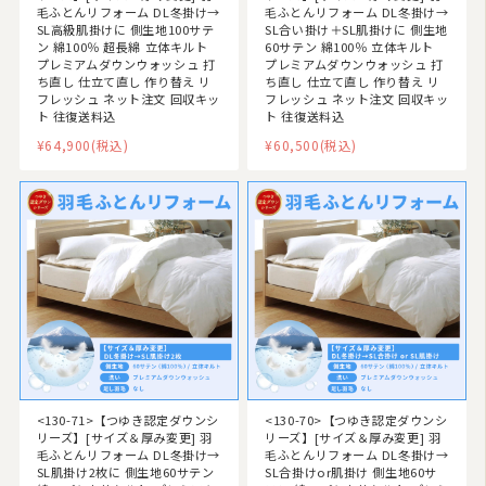
毛ふとんリフォーム DL冬掛け→
毛ふとんリフォーム DL冬掛け→
SL高級肌掛けに 側生地100サテ
SL合い掛け＋SL肌掛けに 側生地
ン 綿100％ 超長綿 立体キルト
60サテン 綿100％ 立体キルト
プレミアムダウンウォッシュ 打
プレミアムダウンウォッシュ 打
ち直し 仕立て直し 作り替え リ
ち直し 仕立て直し 作り替え リ
フレッシュ ネット注文 回収キッ
フレッシュ ネット注文 回収キッ
ト 往復送料込
ト 往復送料込
¥64,900
(税込)
¥60,500
(税込)
<130-71>【つゆき認定ダウンシ
<130-70>【つゆき認定ダウンシ
リーズ】[サイズ＆厚み変更] 羽
リーズ】[サイズ＆厚み変更] 羽
毛ふとんリフォーム DL冬掛け→
毛ふとんリフォーム DL冬掛け→
SL肌掛け2枚に 側生地60サテン
SL合掛けor肌掛け 側生地60サ