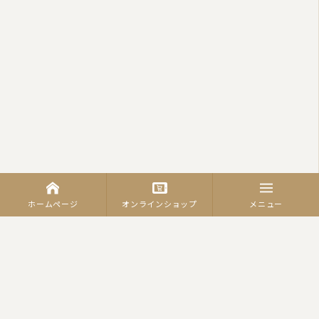
ホームページ
オンラインショップ
メニュー
カテゴリーから商品を探す
羽毛ふとん
（合繊）掛ふとん
羽毛合掛けふとん
肌掛ふとん