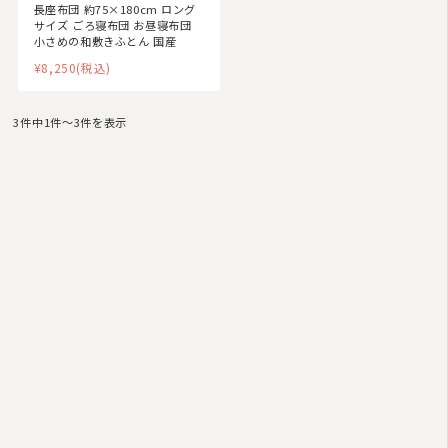
長座布団 約75×180cm ロング
サイズ ごろ寝布団 お昼寝布団
小さめの和敷きふとん 国産
¥8,250
(税込)
3件中1件〜3件を表示