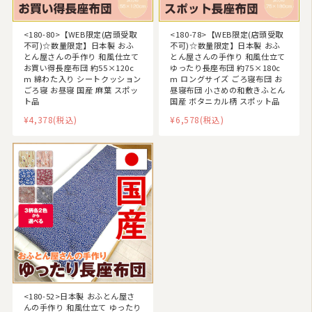
<180-80>【WEB限定(店頭受取
<180-78>【WEB限定(店頭受取
不可)☆数量限定】日本製 おふ
不可)☆数量限定】日本製 おふ
とん屋さんの手作り 和風仕立て
とん屋さんの手作り 和風仕立て
お買い得長座布団 約55×120c
ゆったり長座布団 約75×180c
m 綿わた入り シートクッション
m ロングサイズ ごろ寝布団 お
ごろ寝 お昼寝 国産 麻葉 スポッ
昼寝布団 小さめの和敷きふとん
ト品
国産 ボタニカル柄 スポット品
¥4,378
(税込)
¥6,578
(税込)
<180-52>日本製 おふとん屋さ
んの手作り 和風仕立て ゆったり