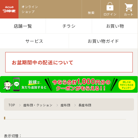
ふとんのつゆき
検索
ログイン
カート
店舗一覧
チラシ
お買い物
サービス
お買い物ガイド
お盆期間中の配送について
TOP
座布団・クッション
座布団
長座布団
表示切替：