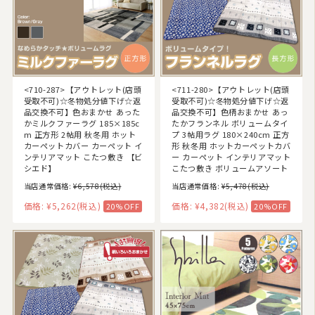
<710-287>【アウトレット(店頭
<711-280>【アウトレット(店頭
受取不可)☆冬物処分値下げ☆返
受取不可)☆冬物処分値下げ☆返
品交換不可】色おまかせ あった
品交換不可】色柄おまかせ あっ
かミルクファーラグ 185×185c
たかフランネル ボリュームタイ
m 正方形 2帖用 秋冬用 ホット
プ 3帖用ラグ 180×240cm 正方
カーペットカバー カーペット イ
形 秋冬用 ホットカーペットカバ
ンテリアマット こたつ敷き 【ビ
ー カーペット インテリアマット
シエド】
こたつ敷き ボリュームアソート
当店通常価格:
¥6,578
(税込)
当店通常価格:
¥5,478
(税込)
価格:
¥5,262
(税込)
価格:
¥4,382
(税込)
20%OFF
20%OFF