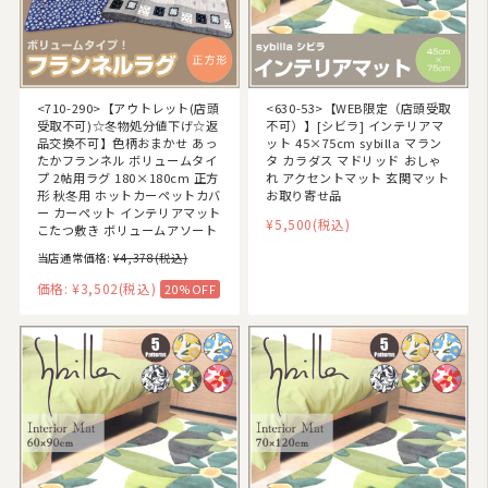
<710-290>【アウトレット(店頭
<630-53>【WEB限定（店頭受取
受取不可)☆冬物処分値下げ☆返
不可）】[シビラ] インテリアマ
品交換不可】色柄おまかせ あっ
ット 45×75cm sybilla マラン
たかフランネル ボリュームタイ
タ カラダス マドリッド おしゃ
プ 2帖用ラグ 180×180cm 正方
れ アクセントマット 玄関マット
形 秋冬用 ホットカーペットカバ
お取り寄せ品
ー カーペット インテリアマット
¥5,500
(税込)
こたつ敷き ボリュームアソート
当店通常価格:
¥4,378
(税込)
価格:
¥3,502
(税込)
20%OFF