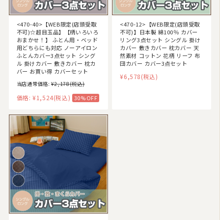
<470-40>【WEB限定(店頭受取
<470-12>【WEB限定(店頭受取
不可)☆超目玉品】【柄いろいろ
不可)】日本製 綿100％ カバー
おまかせ！】 ふとん用・ベッド
リング3点セット シングル 掛け
用どちらにも対応 ノーアイロン
カバー 敷きカバー 枕カバー 天
ふとんカバー3点セット シング
然素材 コットン 花柄 リーフ 布
ル 掛けカバー 敷きカバー 枕カ
団カバー カバー3点セット
バー お買い得 カバーセット
¥6,578
(税込)
当店通常価格:
¥2,178
(税込)
価格:
¥1,524
(税込)
30%OFF