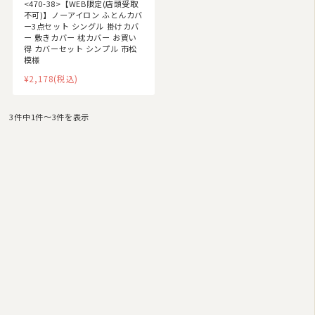
<470-38>【WEB限定(店頭受取
不可)】ノーアイロン ふとんカバ
ー3点セット シングル 掛けカバ
ー 敷きカバー 枕カバー お買い
得 カバーセット シンプル 市松
模様
¥2,178
(税込)
3件中1件〜3件を表示