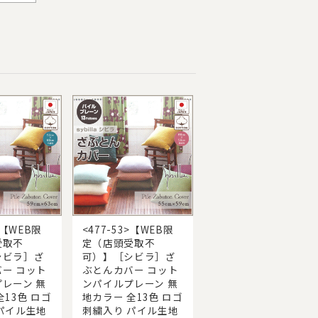
>【WEB限
<477-53>【WEB限
受取不
定（店頭受取不
シビラ］ざ
可）】［シビラ］ざ
ー コット
ぶとんカバー コット
レーン 無
ンパイルプレーン 無
全13色 ロゴ
地カラー 全13色 ロゴ
パイル生地
刺繍入り パイル生地