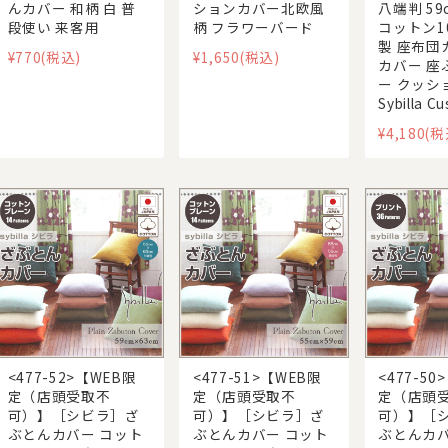
んカバー 和柄 白 普
ションカバー北欧風
八端判 59
段使い 来客用
柄 フラワーバード
コットン1
製 座布団
¥770
(税込)
¥1,650
(税込)
カバー 座
ー クッシ
Sybilla C
¥4,180
(税
<477-52>【WEB限
<477-51>【WEB限
<477-50
定（店頭受取不
定（店頭受取不
定（店頭
可）】［シビラ］ざ
可）】［シビラ］ざ
可）】［
ぶとんカバー コット
ぶとんカバー コット
ぶとんカバ