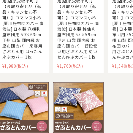
定(店頭受取不可)】
定(店頭受取不可)】
定(店頭受
【お取り寄せ品（返
【お取り寄せ品（返
【お取り
品・キャンセル不
品・キャンセル不
品・キャ
可）】ロマンス小杉
可）】ロマンス小杉
可）】ロ
[夏用座布団カバー 青
[夏用座布団カバー 青
[夏用座布
海波] 日本製 八端判
海波] 日本製 銘仙判
暑] 日本製
座布団用 59×63cm
座布団用 55×59cm
布団用 55
甲州 山梨 郡内織 お
甲州 山梨 郡内織 お
州 山梨 
座布団カバー 来客用
座布団カバー 普段使
布団カバー
ざぶとん用 はったん
い用ざぶとん用 めい
用ざぶとん
座ぶカバー 1枚
せん座ぶカバー 1枚
ん座ぶカバ
¥1,980
(税込)
¥1,760
(税込)
¥1,540
(税