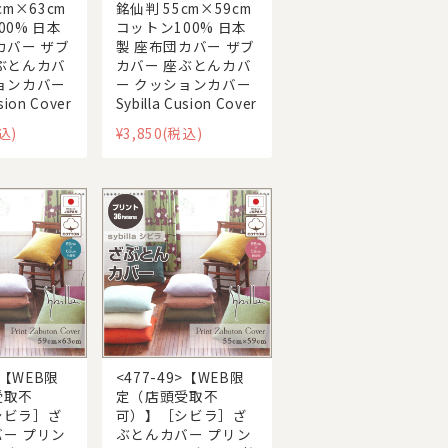
cm×63cm
銘仙判 55cm×59cm
00% 日本
コットン100% 日本
カバー ザブ
製 座布団カバー ザブ
ぶとんカバ
カバー 座ぶとんカバ
ョンカバー
ー クッションカバー
usion Cover
Sybilla Cusion Cover
込)
¥3,850
(税込)
>【WEB限
<477-49>【WEB限
受取不
定（店頭受取不
シビラ］ざ
可）】［シビラ］ざ
ー プリン
ぶとんカバー プリン