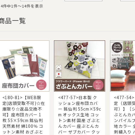
14件中1件〜14件を表示
商品一覧
<180-81>【WEB限
<477-57>日本製 ク
<477-54
定(店頭受取不可)☆在
ッション座布団カバ
定（店頭
庫限り☆返品交換不
ー 銘仙判 55cm×59c
可）】［
可】座布団カバー 1
m オックス生地 コッ
ぶとんカバ
枚 55×59cm 銘仙判
トン素材 国産 ざぶと
ンパイルプ
天然素材 綿100％ コ
んカバー 座ぶとんカ
地カラー 
ットン素材 おざぶと
バー ザブカバー クッ
刺繍入り 