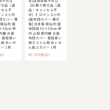
取不可)】
定(店頭受取不可)】
寄せ品（返
【お取り寄せ品（返
ンセル不
品・キャンセル不
マンス小杉
可）】ロマンス小杉
団カバー 薄
[座布団カバー 穂の
 銘仙判 座
香] 日本製 銘仙判 座
×59cm 甲
布団用 55×59cm 甲
郡内織 お座
州 山梨 郡内織 お座
 普段使い
布団カバー 普段使い
用 めいせ
用ざぶとん用 めいせ
ー 1枚
ん座ぶカバー 1枚
込)
¥2,750
(税込)