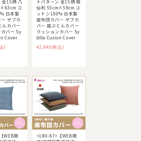
 全15柄 八
トパターン 全15柄 銘
m×63cm コ
仙判 55cm×59cm コ
0% 日本製
ットン100% 日本製
ー ザブカ
座布団カバー ザブカ
とんカバー
バー 座ぶとんカバー
カバー Sy
クッションカバー Sy
on Cover
billa Cusion Cover
込)
¥2,640
(税込)
>【WEB限
<180-67>【WEB限