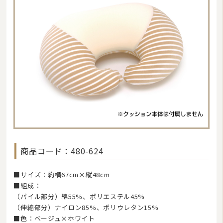
美容・健康グッズ
日用品・生活雑貨
防炎・防災寝具
ペット用品
ムートン
ブランド
羽毛ふとんリフォーム・打ち直し
商品コード：480-624
和ふとんの打ち直し・リフォーム
布団丸洗い（クリーニング）
■サイズ：約横67cm×縦48cm
■組成：
特集
（パイル部分）綿55%、ポリエステル45%
（伸縮部分）ナイロン85%、ポリウレタン15%
■色：ベージュ×ホワイト