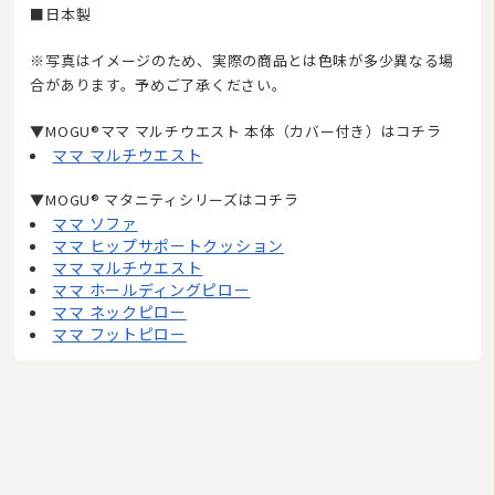
■日本製
※写真はイメージのため、実際の商品とは色味が多少異なる場
合があります。予めご了承ください。
▼MOGU®ママ マルチウエスト 本体（カバー付き）はコチラ
ママ マルチウエスト
2026/08
▼MOGU® マタニティシリーズはコチラ
日
月
火
水
木
金
土
ママ ソファ
1
ママ ヒップサポートクッション
ママ マルチウエスト
2
3
4
5
6
7
8
ママ ホールディングピロー
9
10
11
12
13
14
15
ママ ネックピロー
16
17
18
19
20
21
22
ママ フットピロー
23
24
25
26
27
28
29
30
31
今日
休業日
臨時休業
■
■
■
ご注文やお問い合わせメールへのスタッフによる対応は、休業日を除く午前10:00から
午後17:00までです。