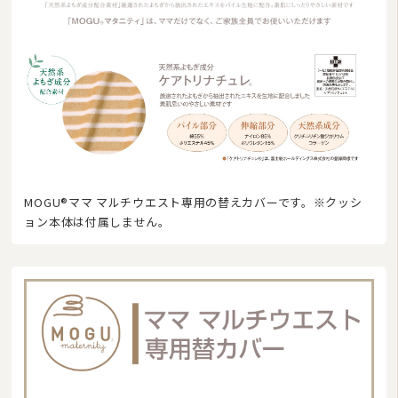
布団セット/組布団
まくら
毛布
布団カバー
ベビー・ジュニア用寝具
こたつ布団
MOGU®ママ マルチウエスト専用の替えカバーです。※クッシ
ョン本体は付属しません。
マルチカバー・クロス
座布団・クッション
ラグマット・カーペット
カーテン
タオル
インナー・ルームウェア