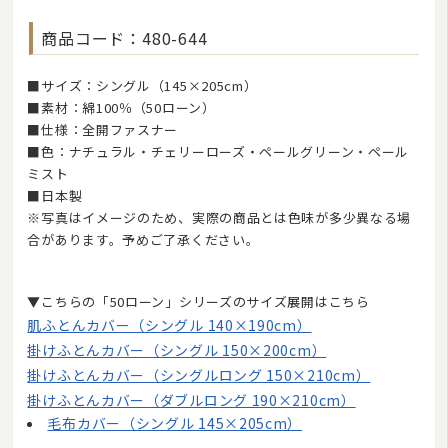
ベビー・ジュニア用寝具
商品コード：480-644
こたつ布団
■サイズ：シングル（145×205cm）
■素材：綿100％（50ローン）
マルチカバー・クロス
■仕様：全開ファスナー
座布団・クッション
■色：ナチュラル・チェリーローズ・ペールグリーン・ペール
ミスト
ラグマット・カーペット
■日本製
※写真はイメージのため、実際の商品とは色味が多少異なる場
カーテン
合があります。予めご了承ください。
タオル
▼こちらの「50ローン」シリーズのサイズ展開はこちら
インナー・ルームウェア
肌ふとんカバー（シングル 140×190cm）
美容・健康グッズ
掛けふとんカバー（シングル 150×200cm）
掛けふとんカバー（シングルロング 150×210cm）
日用品・生活雑貨
掛けふとんカバー（ダブルロング 190×210cm）
防炎・防災寝具
毛布カバー（シングル 145×205cm）