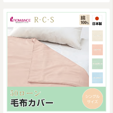
商品カテゴリ
羽毛布団
その他掛け布団
敷き布団
マットレス
湿気対策マット・除湿シート
敷きパッド
タオルケット・ガーゼケット
布団セット/組布団
まくら
毛布
布団カバー