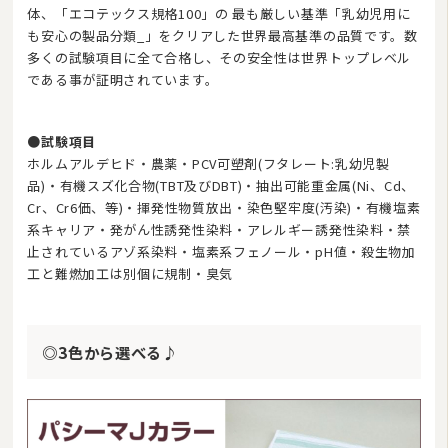
体、「エコテックス規格100」の 最も厳しい基準「乳幼児用に
も安心の製品分類_」をクリアした世界最高基準の品質です。数
多くの試験項目に全て合格し、その安全性は世界トップレベル
である事が証明されています。
●試験項目
ホルムアルデヒド・農薬・PCV可塑剤(フタレート:乳幼児製
品)・有機スズ化合物(TBT及びDBT)・抽出可能重金属(Ni、Cd、
Cr、Cr6価、等)・揮発性物質放出・染色堅牢度(汚染)・有機塩素
系キャリア・発がん性誘発性染料・アレルギー誘発性染料・禁
止されているアゾ系染料・塩素系フェノール・pH値・殺生物加
工と難燃加工は別個に規制・臭気
◎3色から選べる♪