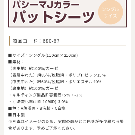
商品コード：680-67
■サイズ：シングル(110cm×210cm)
■素材：
（表生地）綿100%/ガーゼ
（表層中わた）綿85％/脱脂綿・ポリプロピレン15%
（中央中わた）綿60%/脱脂綿・ポリエステル40%
（裏生地）綿100％/ガーゼ
・キルティング製品許容範囲+5%・-3%
・寸法変化率(JISL1096D)-3.0%
■色：A薄浅葱・B洗柿・C白橡
■日本製
※写真はイメージのため、実際の商品とは色味が多少異なる場
合があります。予めご了承ください。