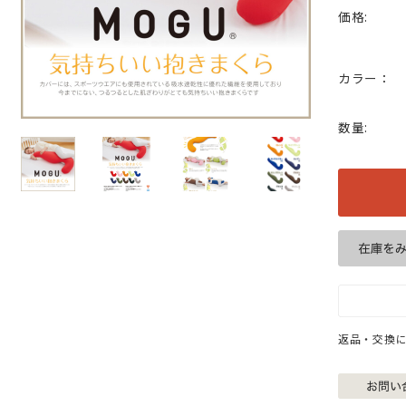
価格:
カラー：
数量:
返品・交換