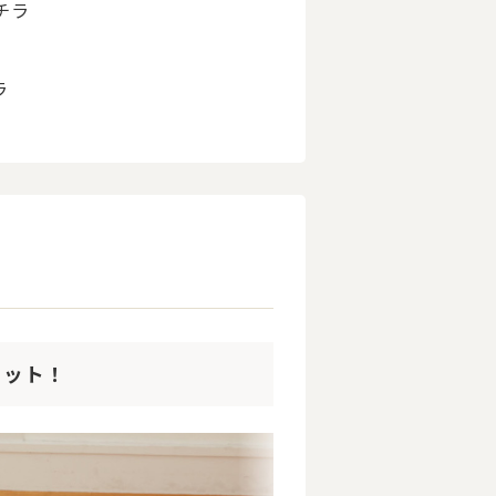
チラ
ラ
ィット！