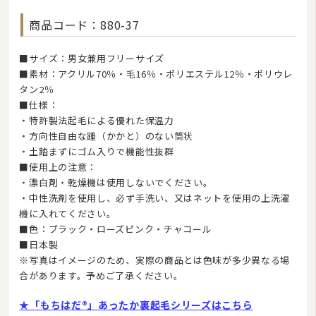
商品コード：880-37
■サイズ：男女兼用フリーサイズ
■素材：アクリル70％・毛16％・ポリエステル12％・ポリウレ
タン2％
■仕様：
・特許製法起毛による優れた保温力
・方向性自由な踵（かかと）のない筒状
・土踏まずにゴム入りで機能性抜群
■使用上の注意：
・漂白剤・乾燥機は使用しないでください。
・中性洗剤を使用し、必ず手洗い、又はネットを使用の上洗濯
機に入れてください。
■色：ブラック・ローズピンク・チャコール
■日本製
※写真はイメージのため、実際の商品とは色味が多少異なる場
合があります。予めご了承ください。
★「もちはだ®」あったか裏起毛シリーズはこちら