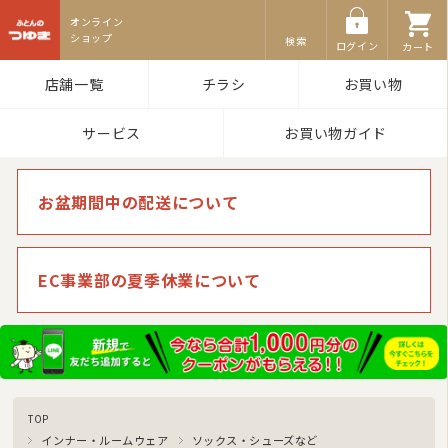
ふとんのつゆき
2
3
4
5
6
7
8
検索
ログイン
カート
9
10
11
12
13
14
15
16
17
18
19
20
21
22
店舗一覧
チラシ
お買い物
23
24
25
26
27
28
29
30
31
サービス
お買い物ガイド
今日
休業日
臨時休業
■
■
■
ご注文やお問い合わせメールへのスタッフによる対応は、休業日を除く午前10:00から
午後17:00までです。
お盆期間中の配送について
EC事業部の夏季休業について
TOP
インナー・ルームウェア
ソックス・シューズなど