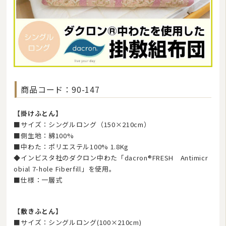
商品コード：90-147
【掛けふとん】
■サイズ：シングルロング（150×210cm）
■側生地：綿100%
■中わた：ポリエステル100% 1.8Kg
◆インビスタ社のダクロン中わた「dacron®FRESH Antimicr
obial 7-hole Fiberfill」を使用。
■仕様：一層式
【敷きふとん】
■サイズ：シングルロング(100×210cm)