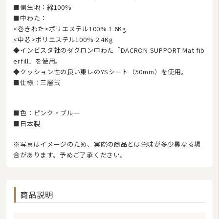
■側生地：綿100%
■中わた：
<巻きわた>ポリエステル100% 1.6Kg
<中芯>ポリエステル100% 2.4Kg
◆インビスタ社のダクロン中わた「DACRON SUPPORT Mat fib
erfill」を使用。
◆クッション性の良い東レのYSシート（50mm）を使用。
■仕様：三層式
■色：ピンク・ブルー
■日本製
※写真はイメージのため、実際の商品とは色味が多少異なる場
合があります。予めご了承ください。
商品説明