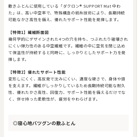
敷きふとんに使用している「ダクロン® SUPPORT Mat 中わ
た」は、高い中空率で、特殊構造の紡糸技術により、長期持続
可能なかさ高性を備え、優れたサポート性能を発揮します。
【特徴1】繊維断面図
幾何学的にデザインされた4つの穴を持ち、つぶれたり破壊され
にくい弾力性のある中空繊維です。繊維の中に空気を閉じ込め
て保温性が持続すると同時に、しっかりとしたサポート力を発
揮します。
【特徴2】優れたサポート性能
変形しにくく、高反発で沈みにくい、適度な硬さで、身体や頭
を支えます。繊維がしっかりしているため長期持続可能な耐久
性、優れたかさ高性、回復力、サポート性能を備えるだけでな
く、併せ持った柔軟性が、疲労をやわらげます。
◎寝心地バツグンの敷ふとん