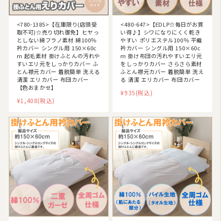
<780-1385>【在庫限り(店頭受
<480-647>【EDLP☆毎日がお買
取不可)☆売り切れ御免】ヒヤっ
い得♪】シワになりにくく乾き
としない綿フラノ素材 綿100％
やすい ポリエステル100％ 平織
衿カバー シングル用 150×60c
衿カバー シングル用 150×60c
m 起毛素材 掛けふとんの汚れや
m 掛け布団の汚れやすいエリ元
すいエリ元をしっかりカバー ふ
をしっかりカバー さらさら素材
とん襟元カバー 着脱簡単 洗える
ふとん襟元カバー 着脱簡単 洗え
清潔 エリカバー 布団カバー
る 清潔 エリカバー 布団カバー
【色おまかせ】
¥935
(税込)
¥1,408
(税込)