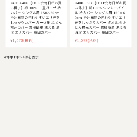
<480-648>【EDLP☆毎日がお買
<480-550>【EDLP☆毎日がお買
い得♪】綿100% 二重ガーゼ 衿
い得♪】綿100% シンカーパイ
カバー シングル用 150×60cm
ル 衿カバー シングル用 150×6
掛け布団の汚れやすいエリ元を
0cm 掛け布団の汚れやすいエリ
しっかりカバー ガーゼ地 ふとん
元をしっかりカバー タオル地 ふ
襟元カバー 着脱簡単 洗える 清
とん襟元カバー 着脱簡単 洗える
潔 エリカバー 布団カバー
清潔 エリカバー 布団カバー
¥1,078
(税込)
¥1,078
(税込)
4件中1件〜4件を表示