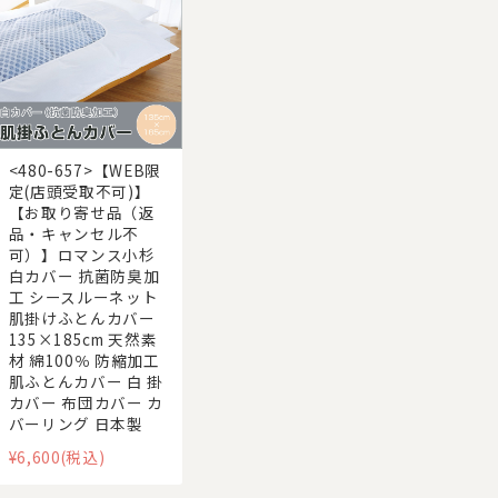
<480-657>【WEB限
定(店頭受取不可)】
【お取り寄せ品（返
品・キャンセル不
可）】ロマンス小杉
白カバー 抗菌防臭加
工 シースルーネット
肌掛けふとんカバー
135×185cm 天然素
材 綿100％ 防縮加工
肌ふとんカバー 白 掛
カバー 布団カバー カ
バーリング 日本製
¥6,600
(税込)