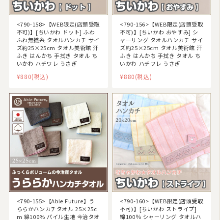
<790-158>【WEB限定(店頭受取
<790-156>【WEB限定(店頭受取
不可)】[ちいかわ ドット] ふわ
不可)】[ちいかわ おやすみ] シ
ふわ無撚糸 タオルハンカチ サイ
ャーリング タオルハンカチ サイ
ズ約25×25cm タオル美術館 汗
ズ約25×25cm タオル美術館 汗
ふき はんかち 手拭き タオル ち
ふき はんかち 手拭き タオル ち
いかわ ハチワレ うさぎ
いかわ ハチワレ うさぎ
¥880
(税込)
¥880
(税込)
<790-155>【Able Future】う
<790-160>【WEB限定(店頭受取
ららかハンカチタオル 25×25c
不可)】[ちいかわ ストライプ]
m 綿100% パイル生地 今治タオ
綿100％ シャーリング タオルハ