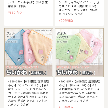
ル ミニタオル 手拭き 汗拭き 京
ンカチ サイズ約20×20cm 小さ
都金桝 日本製
めサイズ タオル美術館 汗ふき
はんかち 手拭き タオル ちいか
¥880
(税込)
わ ハチワレ うさぎ
¥660
(税込)
<790-159>【WEB限定(店頭受取
<790-157>【WEB限定(店頭受取
不可)】[ちいかわ おはなし] 綿1
不可)】[ちいかわ 草むら] ふわ
00％ シャーリング タオルハン
ふわ無撚糸 タオルハンカチ サイ
カチ サイズ約20×20cm 小さめ
ズ約25×25cm タオル美術館 汗
サイズ タオル美術館 汗ふき は
ふき はんかち 手拭き タオル ち
んかち 手拭き タオル ちいかわ
いかわ ハチワレ うさぎ
ハチワレ うさぎ
¥880
(税込)