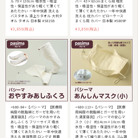
ル 70×130cm 吸水性・吸湿
バー 43×63cmまくら用 吸水
性・保温性があり軽くて薄くて
性・吸湿性・保温性があり軽く
あたたかい 一年中快適 洗える
て薄くてあたたかい 一年中快適
バスタオル 湯上りタオル 大判タ
洗える 枕カバー ピローケース
オル タオル 日本製 #5815B
まくら用 カバー 日本製 #5809P
¥3,850
(税込)
¥3,850
(税込)
<680-84>【パシーマ】【医療用
<680-113>【パシーマ】【医療
純度の脱脂綿とガーゼを用いた
用純度の脱脂綿とガーゼを用い
清潔寝具】パシーマのおやすみ
た清潔寝具】パシーマの安心マ
あしふくろ フリーサイズ 吸水
スク（小） 約14cm×10cm 吸
性・吸湿性・保温性があり軽く
水性・吸湿性・保温性があり軽
て薄くてあたたかい 一年中快適
くて薄くてあたたかい 一年中快
洗える 就寝専用 ロング丈 脱着
適 洗って繰り返し使える ゴム調