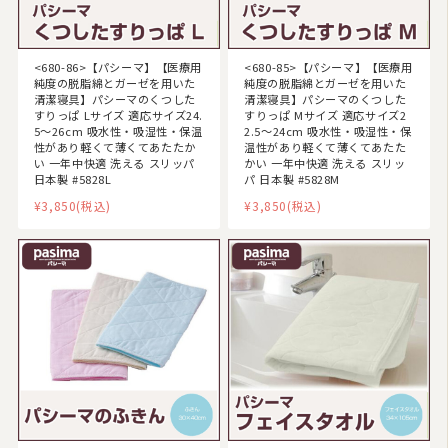
防炎・防災寝具
<680-86>【パシーマ】【医療用
<680-85>【パシーマ】【医療用
ペット用品
純度の脱脂綿とガーゼを用いた
純度の脱脂綿とガーゼを用いた
清潔寝具】パシーマのくつした
清潔寝具】パシーマのくつした
ムートン
すりっぱ Lサイズ 適応サイズ24.
すりっぱ Mサイズ 適応サイズ2
5〜26cm 吸水性・吸湿性・保温
2.5〜24cm 吸水性・吸湿性・保
性があり軽くて薄くてあたたか
温性があり軽くて薄くてあたた
ブランド
い 一年中快適 洗える スリッパ
かい 一年中快適 洗える スリッ
日本製 #5828L
パ 日本製 #5828M
羽毛ふとんリフォーム・打ち直し
¥3,850
(税込)
¥3,850
(税込)
和ふとんの打ち直し・リフォーム
布団丸洗い（クリーニング）
特集