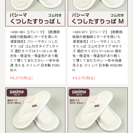
毛布
布団カバー
ベビー・ジュニア用寝具
<680-88>【パシーマ】【医療用
<680-87>【パシーマ】【医療用
純度の脱脂綿とガーゼを用いた
純度の脱脂綿とガーゼを用いた
こたつ布団
清潔寝具】パシーマのくつした
清潔寝具】パシーマのくつした
すりっぱ ゴム付きタイプ Lサイ
すりっぱ ゴム付きタイプ Mサイ
マルチカバー・クロス
ズ 適応サイズ24.5〜26ｃｍ 吸
ズ 適応サイズ22.5〜24cm 吸水
水性・吸湿性・保温性があり軽
性・吸湿性・保温性があり軽く
くて薄くてあたたかい 一年中快
て薄くてあたたかい 一年中快適
座布団・クッション
適 洗える スリッパ 日本製 #582
洗える スリッパ 日本製 #5828M
8LH
H
ラグマット・カーペット
¥4,070
(税込)
¥4,070
(税込)
カーテン
タオル
インナー・ルームウェア
美容・健康グッズ
日用品・生活雑貨