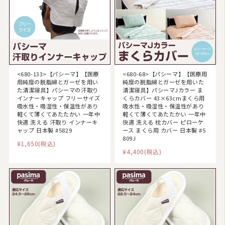
日用品（マスク・タオル・スリッパなど）
商品カテゴリ
羽毛布団
<680-133>【パシーマ】【医療
<680-68>【パシーマ】【医療用
その他掛け布団
用純度の脱脂綿とガーゼを用い
純度の脱脂綿とガーゼを用いた
た清潔寝具】パシーマの汗取り
清潔寝具】パシーマJカラー ま
敷き布団
インナーキャップ フリーサイズ
くらカバー 43×63cmまくら用
吸水性・吸湿性・保温性があり
吸水性・吸湿性・保温性があり
軽くて薄くてあたたかい 一年中
軽くて薄くてあたたかい 一年中
マットレス
快適 洗える 汗取り インナーキ
快適 洗える 枕カバー ピローケ
ャップ 日本製 #5829
ース まくら用 カバー 日本製 #5
湿気対策マット・除湿シート
809J
¥1,650
(税込)
¥4,400
(税込)
敷きパッド
タオルケット・ガーゼケット
布団セット/組布団
まくら