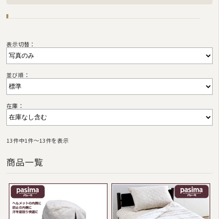
表示切替：
並び順：
在庫：
13件中1件〜13件を表示
商品一覧
選択中のカテゴリ
pasima（パシーマ）