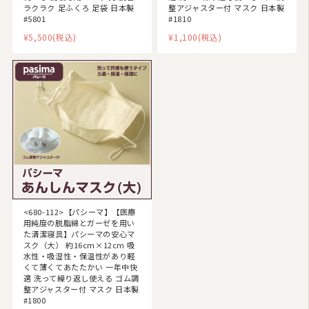
ラクラク 足ふくろ 足袋 日本製
整アジャスター付 マスク 日本製
#5801
#1810
¥5,500
(税込)
¥1,100
(税込)
<680-112>【パシーマ】【医療
用純度の脱脂綿とガーゼを用い
た清潔寝具】パシーマの安心マ
スク（大） 約16cm×12cm 吸
水性・吸湿性・保温性があり軽
くて薄くてあたたかい 一年中快
適 洗って繰り返し使える ゴム調
整アジャスター付 マスク 日本製
#1800