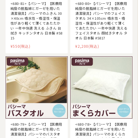
<680-81>【パシーマ】【医療用
<680-80>【パシーマ】【医療用
純度の脱脂綿とガーゼを用いた
純度の脱脂綿とガーゼを用いた
清潔寝具】パシーマのふきん 30
清潔寝具】パシーマのフェイス
2026/08
×40cm 吸水性・吸湿性・保温
タオル 34×105cm 吸水性・吸
性があり軽くて薄くてあたたか
湿性・保温性があり軽くて薄く
日
月
火
水
木
金
土
い 一年中快適 洗える ふきん 台
てあたたかい 一年中快適 洗える
拭き キッチンタオル 日本製 #58
フェイスタオル 顔拭きタオル タ
1
15
オル 日本製 #5817
2
3
4
5
6
7
8
¥550
(税込)
¥2,200
(税込)
9
10
11
12
13
14
15
16
17
18
19
20
21
22
23
24
25
26
27
28
29
30
31
今日
休業日
臨時休業
■
■
■
ご注文やお問い合わせメールへのスタッフによる対応は、休業日を除く午前10:00から
午後17:00までです。
<680-79>【パシーマ】【医療用
<680-78>【パシーマ】【医療用
純度の脱脂綿とガーゼを用いた
純度の脱脂綿とガーゼを用いた
清潔寝具】パシーマのバスタオ
清潔寝具】パシーマのまくらカ