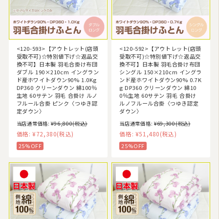
<120-593>【アウトレット(店頭
<120-592>【アウトレット(店頭
受取不可)☆特別値下げ☆返品交
受取不可)☆特別値下げ☆返品交
換不可】日本製 羽毛合掛け布団
換不可】日本製 羽毛合掛け布団
ダブル 190×210cm イングラン
シングル 150×210cm イングラ
ド産ホワイトダウン90% 1.0Kg
ンド産ホワイトダウン90% 0.7K
DP360 クリーンダウン 綿100％
g DP360 クリーンダウン 綿10
生地 60サテン 羽毛 合掛け ルノ
0％生地 60サテン 羽毛 合掛け
フルール合掛 ピンク〈つゆき認
ルノフルール合掛〈つゆき認定
定ダウン〉
ダウン〉
当店通常価格:
¥96,800
(税込)
当店通常価格:
¥69,300
(税込)
価格:
¥72,380
(税込)
価格:
¥51,480
(税込)
25%OFF
25%OFF