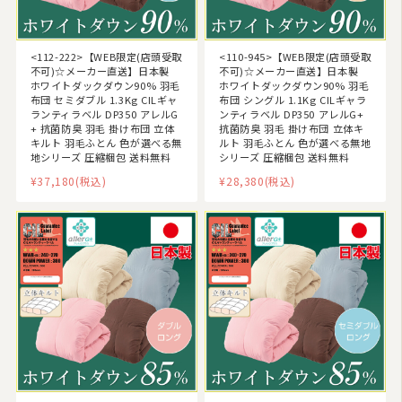
<112-222>【WEB限定(店頭受取
<110-945>【WEB限定(店頭受取
不可)☆メーカー直送】日本製
不可)☆メーカー直送】日本製
ホワイトダックダウン90% 羽毛
ホワイトダックダウン90% 羽毛
布団 セミダブル 1.3Kg CILギャ
布団 シングル 1.1Kg CILギャラ
ランティラベル DP350 アレルG
ンティラベル DP350 アレルG+
+ 抗菌防臭 羽毛 掛け布団 立体
抗菌防臭 羽毛 掛け布団 立体キ
キルト 羽毛ふとん 色が選べる無
ルト 羽毛ふとん 色が選べる無地
地シリーズ 圧縮梱包 送料無料
シリーズ 圧縮梱包 送料無料
¥37,180
(税込)
¥28,380
(税込)