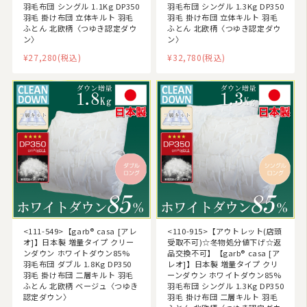
羽毛布団 シングル 1.1Kg DP350
羽毛布団 シングル 1.3Kg DP350
羽毛 掛け布団 立体キルト 羽毛
羽毛 掛け布団 立体キルト 羽毛
ふとん 北欧柄〈つゆき認定ダウ
ふとん 北欧柄〈つゆき認定ダウ
ン〉
ン〉
¥27,280
(税込)
¥32,780
(税込)
<111-549>【garb® casa [アレ
<110-915>【アウトレット(店頭
オ]】日本製 増量タイプ クリー
受取不可)☆冬物処分値下げ☆返
ンダウン ホワイトダウン85%
品交換不可】【garb® casa [ア
羽毛布団 ダブル 1.8Kg DP350
レオ]】日本製 増量タイプ クリ
羽毛 掛け布団 二層キルト 羽毛
ーンダウン ホワイトダウン85%
ふとん 北欧柄 ベージュ〈つゆき
羽毛布団 シングル 1.3Kg DP350
認定ダウン〉
羽毛 掛け布団 二層キルト 羽毛