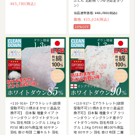
ふとん 北欧柄〈つゆき認定ダウ
¥65,780
(税込)
ン〉
当店通常価格:
¥43,780
(税込)
価格:
¥35,024
(税込)
20%OFF
<110-916>【アウトレット(店頭
<110-917>【アウトレット(店頭
受取不可)☆柄おまかせ☆返品交
受取不可)☆柄おまかせ☆返品交
換不可】 日本製 増量タイプ ク
換不可】日本製 増量タイプ クリ
リーンダウン ホワイトダウン8
ーンダウン イングランド産ホワ
5% 羽毛布団 シングル 1.3Kg D
イトダウン90% 羽毛布団 シン
P350 綿100％側生地 60サテン
グル 1.3Kg DP360 綿100％側生
羽毛 掛け布団 二層キルト 羽毛
地 80サテン 羽毛 掛け布団 二層