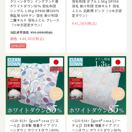
クリーンダウン イングランド産
羽毛布団 ダブル 1.5Kg DP350
ホワイトダウン93% 羽毛布団
羽毛 掛け布団 立体キルト 羽毛
シングル 1.3Kg DP400 綿100％
ふとん 北欧柄 ピンク〈つゆき認
側生地 60サテン 羽毛 掛け布団
定ダウン〉
二層キルト 羽毛ふとん グレース
¥41,580
(税込)
〈つゆき認定ダウン〉
当店通常価格:
¥55,000
(税込)
価格:
¥44,000
(税込)
20%OFF
<110-913>【garb® casa [リエ
<110-914>【garb® casa [ノー
ール]】日本製 増量タイプ クリ
チェ]】日本製 増量タイプ クリ
ーンダウン ホワイトダウン85%
ーンダウン ホワイトダウン85%