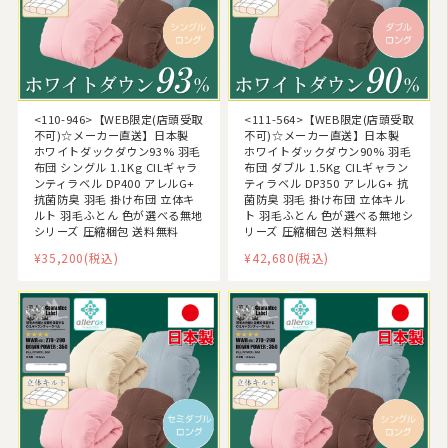
<110-946>【WEB限定(店頭受取
<111-564>【WEB限定(店頭受取
不可)☆メーカー直送】日本製
不可)☆メーカー直送】日本製
ホワイトダックダウン93% 羽毛
ホワイトダックダウン90% 羽毛
布団 シングル 1.1Kg CILギャラ
布団 ダブル 1.5Kg CILギャラン
ンティラベル DP400 アレルG+
ティラベル DP350 アレルG+ 抗
抗菌防臭 羽毛 掛け布団 立体キ
菌防臭 羽毛 掛け布団 立体キル
ルト 羽毛ふとん 色が選べる無地
ト 羽毛ふとん 色が選べる無地シ
シリーズ 圧縮梱包 送料無料
リーズ 圧縮梱包 送料無料
¥35,200
(税込)
¥42,680
(税込)