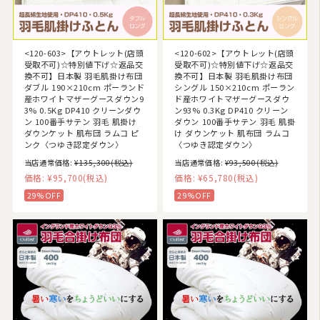
<120-603>【アウトレット(店頭
<120-602>【アウトレット(店頭
受取不可)☆特別値下げ☆返品交
受取不可)☆特別値下げ☆返品交
換不可】日本製 羽毛肌掛け布団
換不可】日本製 羽毛肌掛け布団
ダブル 190×210cm ポーランド
シングル 150×210cm ポーラン
産ホワイトマザーグースダウン9
ド産ホワイトマザーグースダウ
3% 0.5Kg DP410 クリーンダウ
ン93% 0.3Kg DP410 クリーン
ン 100番手サテン 羽毛 肌掛け
ダウン 100番手サテン 羽毛 肌掛
ダウンケット 肌布団 ラムコ ピ
け ダウンケット 肌布団 ラムコ
ンク〈つゆき認定ダウン〉
〈つゆき認定ダウン〉
当店通常価格:
¥135,300
(税込)
当店通常価格:
¥93,500
(税込)
価格:
¥95,700
(税込)
価格:
¥65,780
(税込)
29%OFF
29%OFF