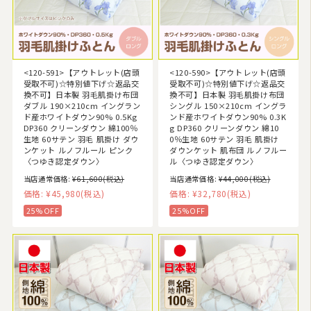
<120-591>【アウトレット(店頭
<120-590>【アウトレット(店頭
受取不可)☆特別値下げ☆返品交
受取不可)☆特別値下げ☆返品交
換不可】日本製 羽毛肌掛け布団
換不可】日本製 羽毛肌掛け布団
ダブル 190×210cm イングラン
シングル 150×210cm イングラ
ド産ホワイトダウン90% 0.5Kg
ンド産ホワイトダウン90% 0.3K
DP360 クリーンダウン 綿100％
g DP360 クリーンダウン 綿10
生地 60サテン 羽毛 肌掛け ダウ
0％生地 60サテン 羽毛 肌掛け
ンケット ルノフルール ピンク
ダウンケット 肌布団 ルノフルー
〈つゆき認定ダウン〉
ル〈つゆき認定ダウン〉
当店通常価格:
¥61,600
(税込)
当店通常価格:
¥44,000
(税込)
価格:
¥45,980
(税込)
価格:
¥32,780
(税込)
25%OFF
25%OFF