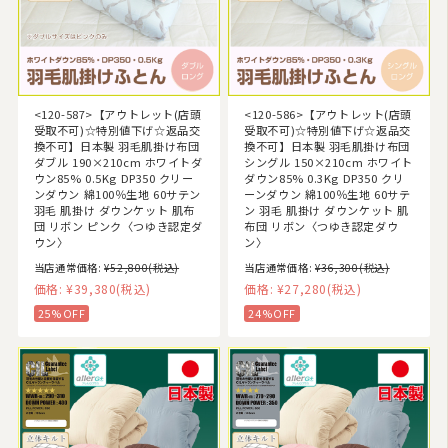
<120-587>【アウトレット(店頭
<120-586>【アウトレット(店頭
受取不可)☆特別値下げ☆返品交
受取不可)☆特別値下げ☆返品交
換不可】日本製 羽毛肌掛け布団
換不可】日本製 羽毛肌掛け布団
ダブル 190×210cm ホワイトダ
シングル 150×210cm ホワイト
ウン85% 0.5Kg DP350 クリー
ダウン85% 0.3Kg DP350 クリ
ンダウン 綿100％生地 60サテン
ーンダウン 綿100％生地 60サテ
羽毛 肌掛け ダウンケット 肌布
ン 羽毛 肌掛け ダウンケット 肌
団 リボン ピンク〈つゆき認定ダ
布団 リボン〈つゆき認定ダウ
ウン〉
ン〉
当店通常価格:
¥52,800
(税込)
当店通常価格:
¥36,300
(税込)
価格:
¥39,380
(税込)
価格:
¥27,280
(税込)
25%OFF
24%OFF