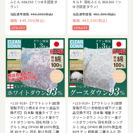
ふとん 60A350〈つゆき認定ダ
キルト 羽毛ふとん 80A360〈つ
ウン〉
ゆき認定ダウン〉
当店通常価格:
¥66,000
(税込)
当店通常価格:
¥82,500
(税込)
価格:
¥49,500
(税込)
価格:
¥60,500
(税込)
25%OFF
26%OFF
<110-918>【アウトレット(店頭
<110-919>【アウトレット(店頭
受取不可)☆柄おまかせ☆返品交
受取不可)☆冬物処分値下げ☆返
換不可】日本製 増量タイプ クリ
品交換不可】日本製 増量タイプ
ーンダウン イングランド産ホワ
クリーンダウン ハンガリー産グ
イトダウン93% 羽毛布団 シン
ースダウン93% 羽毛布団 シング
グル 1.3Kg DP400 綿100％側生
ル 1.3Kg DP400 綿100％側生地
地 80サテン 羽毛 掛け布団 二層
80サテン 超長綿 二層キルト 羽