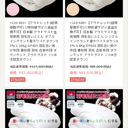
<120-601>【アウトレット(店頭
<120-600>【アウトレット(店頭
受取不可)☆特別値下げ☆返品交
受取不可)☆特別値下げ☆返品交
換不可】日本製 アウトラスト生
換不可】日本製 アウトラスト生
地使用 羽毛合いふとん ダブル
地使用 羽毛合いふとん シングル
イングランド産ホワイトダウン9
イングランド産ホワイトダウン9
3% 1.10Kg DP400 羽毛合い掛
3% 0.8Kg DP400 羽毛合い掛け
け布団 春秋用 羽毛 合掛布団 ダ
布団 春秋用 羽毛 合掛布団 ダウ
ウンケット アウトラスト〈つゆ
ンケット アウトラスト〈つゆき
き認定ダウン〉
認定ダウン〉
当店通常価格:
¥127,600
(税込)
当店通常価格:
¥88,000
(税込)
価格:
¥92,400
(税込)
価格:
¥63,800
(税込)
27%OFF
27%OFF