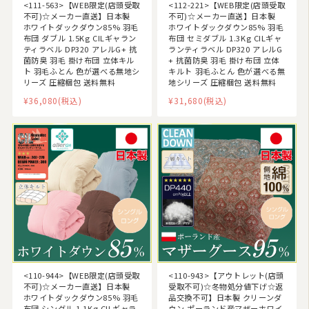
<111-563>【WEB限定(店頭受取
<112-221>【WEB限定(店頭受取
不可)☆メーカー直送】日本製
不可)☆メーカー直送】日本製
ホワイトダックダウン85% 羽毛
ホワイトダックダウン85% 羽毛
布団 ダブル 1.5Kg CILギャラン
布団 セミダブル 1.3Kg CILギャ
ティラベル DP320 アレルG+ 抗
ランティラベル DP320 アレルG
菌防臭 羽毛 掛け布団 立体キル
+ 抗菌防臭 羽毛 掛け布団 立体
ト 羽毛ふとん 色が選べる無地シ
キルト 羽毛ふとん 色が選べる無
リーズ 圧縮梱包 送料無料
地シリーズ 圧縮梱包 送料無料
¥36,080
(税込)
¥31,680
(税込)
<110-944>【WEB限定(店頭受取
<110-943>【アウトレット(店頭
不可)☆メーカー直送】日本製
受取不可)☆冬物処分値下げ☆返
ホワイトダックダウン85% 羽毛
品交換不可】日本製 クリーンダ
布団 シングル 1.1Kg CILギャラ
ウン ポーランド産マザーホワイ