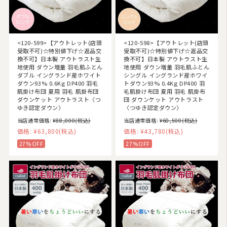
<120-599>【アウトレット(店頭
<120-598>【アウトレット(店頭
受取不可)☆特別値下げ☆返品交
受取不可)☆特別値下げ☆返品交
換不可】日本製 アウトラスト生
換不可】日本製 アウトラスト生
地使用 ダウン増量 羽毛肌ふとん
地使用 ダウン増量 羽毛肌ふとん
ダブル イングランド産ホワイト
シングル イングランド産ホワイ
ダウン93% 0.6Kg DP400 羽毛
トダウン93% 0.4Kg DP400 羽
肌掛け布団 夏用 羽毛 肌掛布団
毛肌掛け布団 夏用 羽毛 肌掛布
ダウンケット アウトラスト〈つ
団 ダウンケット アウトラスト
ゆき認定ダウン〉
〈つゆき認定ダウン〉
当店通常価格:
¥88,000
(税込)
当店通常価格:
¥60,500
(税込)
価格:
¥63,800
(税込)
価格:
¥43,780
(税込)
27%OFF
27%OFF