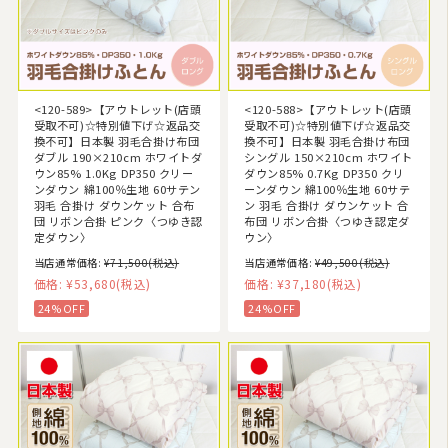
<120-589>【アウトレット(店頭
<120-588>【アウトレット(店頭
受取不可)☆特別値下げ☆返品交
受取不可)☆特別値下げ☆返品交
換不可】日本製 羽毛合掛け布団
換不可】日本製 羽毛合掛け布団
ダブル 190×210cm ホワイトダ
シングル 150×210cm ホワイト
ウン85% 1.0Kg DP350 クリー
ダウン85% 0.7Kg DP350 クリ
ンダウン 綿100％生地 60サテン
ーンダウン 綿100％生地 60サテ
羽毛 合掛け ダウンケット 合布
ン 羽毛 合掛け ダウンケット 合
団 リボン合掛 ピンク〈つゆき認
布団 リボン合掛〈つゆき認定ダ
定ダウン〉
ウン〉
当店通常価格:
¥71,500
(税込)
当店通常価格:
¥49,500
(税込)
価格:
¥53,680
(税込)
価格:
¥37,180
(税込)
24%OFF
24%OFF