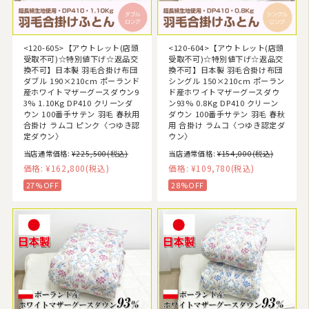
<120-605>【アウトレット(店頭
<120-604>【アウトレット(店頭
受取不可)☆特別値下げ☆返品交
受取不可)☆特別値下げ☆返品交
換不可】日本製 羽毛合掛け布団
換不可】日本製 羽毛合掛け布団
ダブル 190×210cm ポーランド
シングル 150×210cm ポーラン
産ホワイトマザーグースダウン9
ド産ホワイトマザーグースダウ
3% 1.10Kg DP410 クリーンダ
ン93% 0.8Kg DP410 クリーン
ウン 100番手サテン 羽毛 春秋用
ダウン 100番手サテン 羽毛 春秋
合掛け ラムコ ピンク〈つゆき認
用 合掛け ラムコ〈つゆき認定ダ
定ダウン〉
ウン〉
当店通常価格:
¥225,500
(税込)
当店通常価格:
¥154,000
(税込)
価格:
¥162,800
(税込)
価格:
¥109,780
(税込)
27%OFF
28%OFF