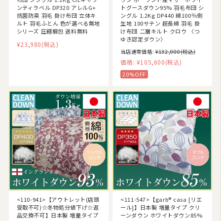
ンティラベル DP320 アレルG+
トグースダウン95% 羽毛布団 シ
抗菌防臭 羽毛 掛け布団 立体キ
ングル 1.2Kg DP440 綿100％側
ルト 羽毛ふとん 色が選べる無地
生地 100サテン 超長綿 羽毛 掛
シリーズ 圧縮梱包 送料無料
け布団 二層キルト クロウ 〈つ
ゆき認定ダウン〉
¥23,980
(税込)
当店通常価格:
¥132,000
(税込)
価格:
¥105,600
(税込)
20%OFF
<110-941>【アウトレット(店頭
<111-547>【garb® casa [リエ
受取不可)☆冬物処分値下げ☆返
ール]】日本製 増量タイプ クリ
品交換不可】日本製 増量タイプ
ーンダウン ホワイトダウン85%