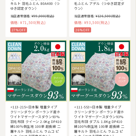
キルト 羽毛ふとん 80A400〈つ
毛ふとん アデル〈つゆき認定ダ
ゆき認定ダウン〉
ウン〉
当店通常価格:
¥99,000
(税込)
当店通常価格:
¥126,500
(税込)
価格:
¥71,500
(税込)
価格:
¥93,500
(税込)
27%OFF
26%OFF
<113-215>日本製 増量タイプ
<111-553>日本製 増量タイプ
クリーンダウン ポーランド産ホ
クリーンダウン ポーランド産ホ
ワイトマザーグースダウン93%
ワイトマザーグースダウン93%
羽毛布団 クイーン 2.0Kg DP410
羽毛布団 ダブル 1.8Kg DP410
綿100％側生地 100単 超長綿 二
綿100％側生地 100単 超長綿 二
層キルト 羽毛ふとん ラムコ ピ
層キルト 羽毛ふとん ラムコ ピ