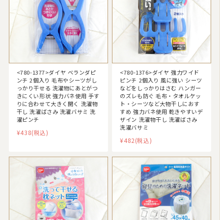
<780-1377>ダイヤ ベランダピ
<780-1376>ダイヤ 強力ワイド
ンチ 2個入り 毛布やシーツがし
ピンチ 2個入り 風に強い シーツ
っかり干せる 洗濯物にあとがつ
などをしっかりはさむ ハンガー
きにくい形状 強力バネ使用 手す
のズレも防ぐ 毛布・タオルケッ
りに合わせて大きく開く 洗濯物
ト・シーツなど大物干しにおす
干し 洗濯ばさみ 洗濯バサミ 洗
すめ 強力バネ使用 乾きやすいデ
濯ピンチ
ザイン 洗濯物干し 洗濯ばさみ
洗濯バサミ
¥438
(税込)
¥482
(税込)