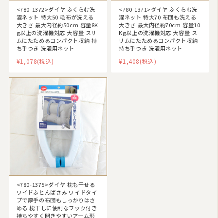
<780-1372>ダイヤ ふくらむ洗
<780-1371>ダイヤ ふくらむ洗
濯ネット 特大50 毛布が洗える
濯ネット 特大70 布団も洗える
大きさ 最大内径約50cm 容量8K
大きさ 最大内径約70cm 容量10
g以上の洗濯機対応 大容量 スリ
Kg以上の洗濯機対応 大容量 ス
ムにたためるコンパクト収納 持
リムにたためるコンパクト収納
ち手つき 洗濯用ネット
持ち手つき 洗濯用ネット
¥1,078
(税込)
¥1,408
(税込)
選択中のカテゴリ
寝具のお手入れ・便利グッズ
<780-1375>ダイヤ 枕も干せる
ワイドふとんばさみ ワイドタイ
プで厚手の布団もしっかりはさ
洗濯ネット・ふとんばさみ
める 枕干しに便利なフック付き
持ちやすく開きやすいアーム形