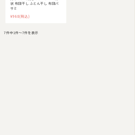
状 布団干し ふとん干し 布団バ
サミ
商品カテゴリ
¥968
(税込)
羽毛布団
7件中1件〜7件を表示
その他掛け布団
敷き布団
マットレス
湿気対策マット・除湿シート
敷きパッド
タオルケット・ガーゼケット
布団セット/組布団
まくら
毛布