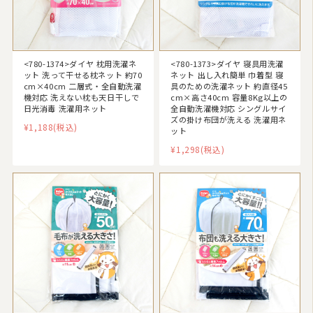
<780-1374>ダイヤ 枕用洗濯ネ
<780-1373>ダイヤ 寝具用洗濯
ット 洗って干せる枕ネット 約70
ネット 出し入れ簡単 巾着型 寝
cm×40cm 二層式・全自動洗濯
具のための洗濯ネット 約直径45
機対応 洗えない枕も天日干しで
cm×高さ40cm 容量8Kg以上の
日光消毒 洗濯用ネット
全自動洗濯機対応 シングルサイ
ズの掛け布団が洗える 洗濯用ネ
¥1,188
(税込)
ット
¥1,298
(税込)