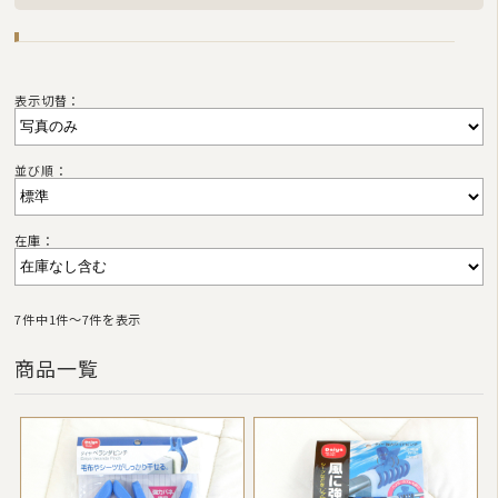
表示切替：
並び順：
在庫：
7件中1件〜7件を表示
商品一覧