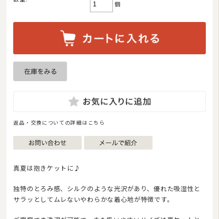
個
布団丸洗い（クリーニング）
特集
返品・交換についての詳細はこちら
2026/08
日
月
火
水
木
金
土
真夏は抱きケットに♪
1
2
3
4
5
6
7
8
独特のとろみ感、シルクのような光沢があり、優れた吸湿性と
9
10
11
12
13
14
15
サラッとしてムレないやわらかな着心地が特徴です。
16
17
18
19
20
21
22