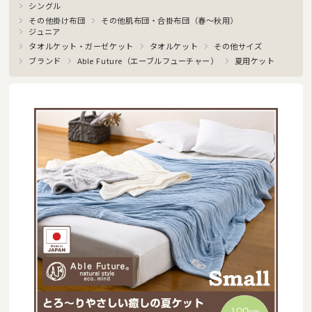
シングル
その他掛け布団
その他肌布団・合掛布団（春〜秋用）
湿気対策マット・除湿シート
ジュニア
タオルケット・ガーゼケット
タオルケット
その他サイズ
敷きパッド
ブランド
Able Future（エーブルフューチャー）
夏用ケット
タオルケット・ガーゼケット
布団セット/組布団
まくら
毛布
布団カバー
ベビー・ジュニア用寝具
こたつ布団
マルチカバー・クロス
座布団・クッション