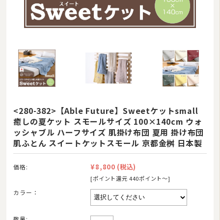
ラグマット・カーペット
カーテン
タオル
インナー・ルームウェア
美容・健康グッズ
日用品・生活雑貨
<280-382>【Able Future】Sweetケットsmall
癒しの夏ケット スモールサイズ 100×140cm ウォ
防炎・防災寝具
ッシャブル ハーフサイズ 肌掛け布団 夏用 掛け布団
ペット用品
肌ふとん スイートケットスモール 京都金桝 日本製
ムートン
¥8,800
(税込)
価格:
ブランド
[ポイント還元 440ポイント〜]
カラー：
羽毛ふとんリフォーム・打ち直し
和ふとんの打ち直し・リフォーム
数量: