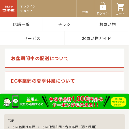
ふとんのつゆき
検索
ログイン
カート
店舗一覧
チラシ
お買い物
サービス
お買い物ガイド
お盆期間中の配送について
EC事業部の夏季休業について
商品カテゴリ
羽毛布団
その他掛け布団
敷き布団
TOP
マットレス
その他掛け布団
その他肌布団・合掛布団（春〜秋用）