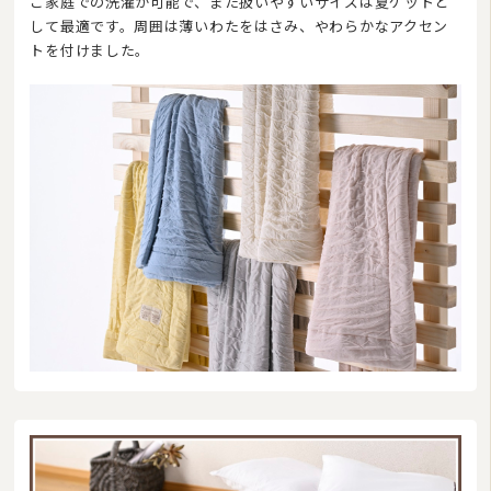
ご家庭での洗濯が可能で、また扱いやすいサイズは夏ケットと
23
24
25
26
27
28
29
して最適です。周囲は薄いわたをはさみ、やわらかなアクセン
30
31
トを付けました。
今日
休業日
臨時休業
■
■
■
ご注文やお問い合わせメールへのスタッフによる対応は、休業日を除く午前10:00から
午後17:00までです。