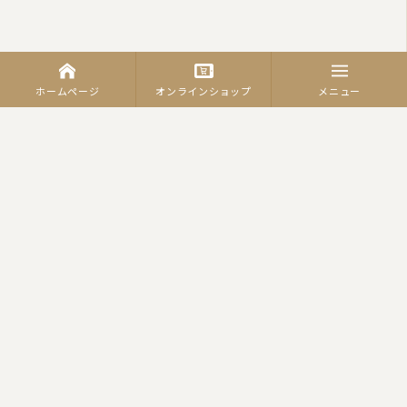
ホームページ
オンラインショップ
メニュー
カテゴリーから商品を探す
羽毛ふとん
（合繊）掛ふとん
羽毛合掛けふとん
肌掛ふとん
羽毛肌ふとん
真綿ふとん
綿わた掛ふとん
（合繊）敷ふとん
綿わた敷ふとん
健康敷ふとん