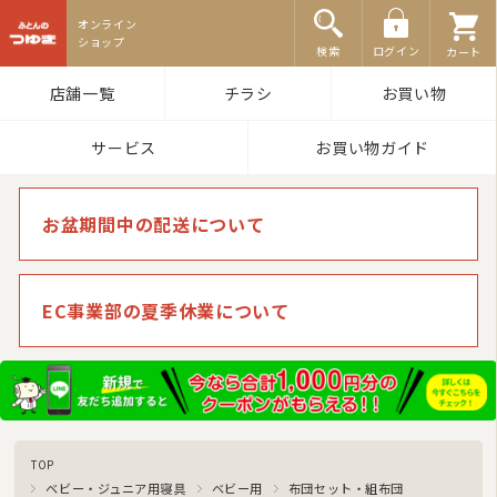
ふとんのつゆき
検索
ログイン
カート
店舗一覧
チラシ
お買い物
サービス
お買い物ガイド
お盆期間中の配送について
EC事業部の夏季休業について
TOP
ベビー・ジュニア用寝具
ベビー用
布団セット・組布団