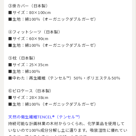
③掛カバー（日本製）
カーテン
■サイズ：80×100cm
■生地：綿100％（オーガニックダブルガーゼ）
タオル
④フィットシーツ（日本製）
インナー・ルームウェア
■サイズ：60×90cm
■生地：綿100％（オーガニックダブルガーゼ）
美容・健康グッズ
⑤枕（日本製）
日用品・生活雑貨
■サイズ：25×35cm
防炎・防災寝具
■生地：綿100％
■中わた：再生繊維（テンセル™）50％・ポリエステル50％
ペット用品
⑥ピロケース（日本製）
ムートン
■サイズ：28×38cm
■生地：綿100％（オーガニックダブルガーゼ）
ブランド
天然の衛生繊維TENCEL®（テンセル™）
羽毛ふとんリフォーム・打ち直し
持続可能な計画林業の木材からつくられ、化学薬品を使用して
いないので100％成分分解し土に還ります。吸放湿性に優れてい
和ふとんの打ち直し・リフォーム