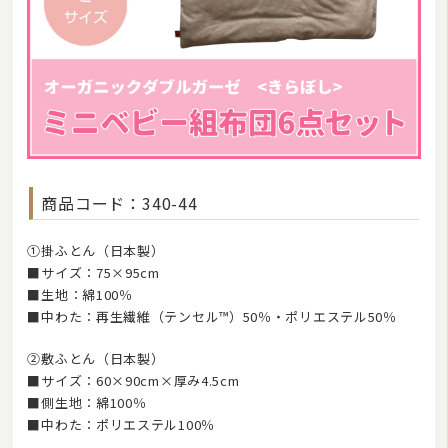
湿気対策マット・除湿シート
敷きパッド
タオルケット・ガーゼケット
布団セット/組布団
まくら
商品コード：340-44
毛布
①掛ふとん（日本製）
布団カバー
■サイズ：75×95cm
ベビー・ジュニア用寝具
■生地：綿100％
■中わた：再生繊維（テンセル™）50％・ポリエステル50％
こたつ布団
②敷ふとん（日本製）
マルチカバー・クロス
■サイズ：60×90cm×厚み4.5cm
■側生地：綿100％
座布団・クッション
■中わた：ポリエステル100％
ラグマット・カーペット