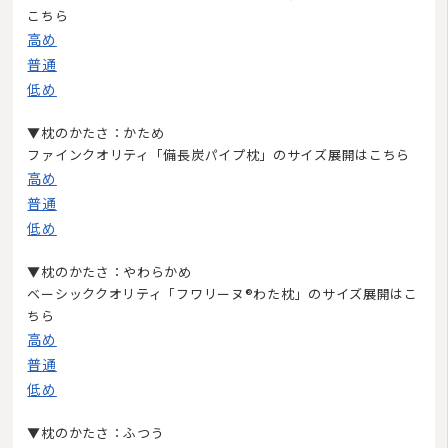
2
3
4
5
6
7
8
こちら
9
10
11
12
13
14
15
高め
16
17
18
19
20
21
22
普通
23
24
25
26
27
28
29
低め
30
31
▼枕のかたさ：かため
今日
休業日
臨時休業
■
■
■
ファインクオリティ「備長炭パイプ枕」のサイズ展開はこちら
ご注文やお問い合わせメールへのスタッフによる対応は、休業日を除く午前10:00から
午後17:00までです。
高め
普通
低め
▼枕のかたさ：やわらかめ
ベーシッククオリティ「フワリーヌ®わた枕」のサイズ展開はこ
ちら
高め
普通
低め
▼枕のかたさ：ふつう