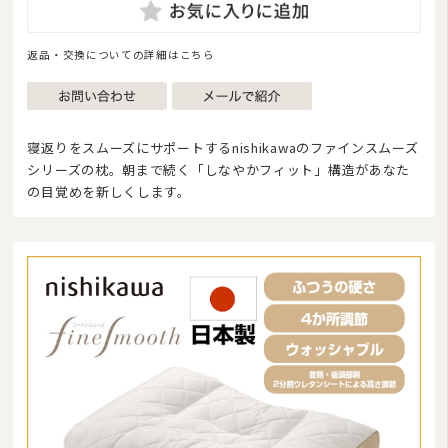
敷き布団
返品・交換についての詳細はこちら
マットレス
湿気対策マット・除湿シート
寝返りをスムーズにサポートするnishikawaのファインスムーズ
敷きパッド
シリーズの枕。朝まで続く「しなやかフィット」構造があなた
の目覚めを新しくします。
タオルケット・ガーゼケット
布団セット/組布団
まくら
毛布
布団カバー
ベビー・ジュニア用寝具
こたつ布団