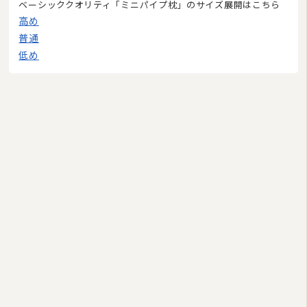
ベーシッククオリティ「ミニパイプ枕」のサイズ展開はこちら
高め
普通
低め