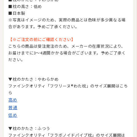
■枕の高さ：低め
羽毛ふとんリフォーム・打ち直し
■日本製
※写真はイメージのため、実際の商品とは色味が多少異なる場
和ふとんの打ち直し・リフォーム
合があります。予めご了承ください。
布団丸洗い（クリーニング）
【※ご注文の前にご確認ください】
こちらの商品は受注発注のため、メーカーの在庫状況により、
特集
お届けまでに3〜4週間かかる場合がございます。予めご了承く
ださい。
▼枕のかたさ：やわらかめ
ファインクオリティ「フワリーヌ®わた枕」のサイズ展開はこち
ら
高め
普通
低め
2026/08
日
月
火
水
木
金
土
▼枕のかたさ：ふつう
1
ファインクオリティ「フラボノイドパイプ枕」のサイズ展開は