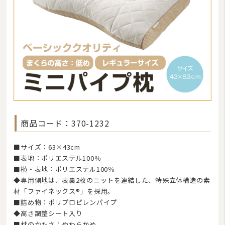
マルチカバー・クロス
座布団・クッション
ラグマット・カーペット
カーテン
タオル
インナー・ルームウェア
商品コード：370-1232
美容・健康グッズ
日用品・生活雑貨
■サイズ：63×43cm
■表地：ポリエステル100％
防炎・防災寝具
■横・表地：ポリエステル100％
◆専用側地は、表裏2枚のニットを連結した、特殊立体構造の素
ペット用品
材「ファイネックス®」を採用。
■詰め物：ポリプロピレンパイプ
ムートン
◆高さ調整シート入り
■枕のかたさ：やわらかめ
ブランド