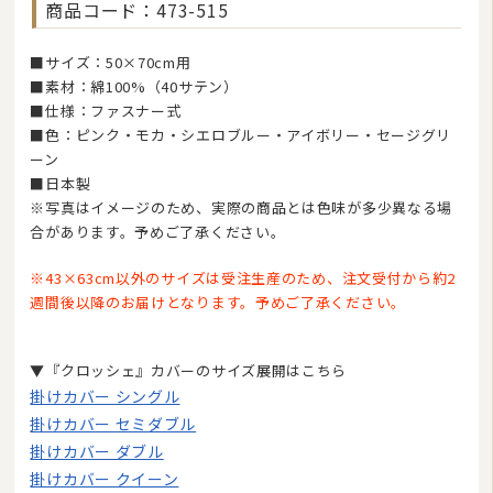
商品コード：473-515
日
月
火
水
木
金
土
1
■サイズ：50×70cm用
2
3
4
5
6
7
8
■素材：綿100%（40サテン）
9
10
11
12
13
14
15
■仕様：ファスナー式
16
17
18
19
20
21
22
■色：ピンク・モカ・シエロブルー・アイボリー・セージグリ
ーン
23
24
25
26
27
28
29
■日本製
30
31
※写真はイメージのため、実際の商品とは色味が多少異なる場
今日
休業日
臨時休業
■
■
■
合があります。予めご了承ください。
ご注文やお問い合わせメールへのスタッフによる対応は、休業日を除く午前10:00から
午後17:00までです。
※43×63cm以外のサイズは受注生産のため、注文受付から約2
週間後以降のお届けとなります。予めご了承ください。
▼『クロッシェ』カバーのサイズ展開はこちら
掛けカバー シングル
掛けカバー セミダブル
掛けカバー ダブル
掛けカバー クイーン