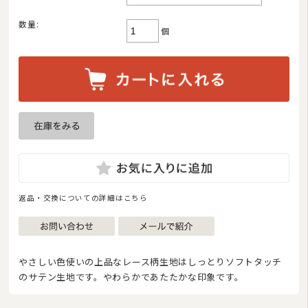
数量:
こたつ布団
個
マルチカバー・クロス
座布団・クッション
ラグマット・カーペット
カーテン
タオル
インナー・ルームウェア
返品・交換についての詳細はこちら
美容・健康グッズ
日用品・生活雑貨
やさしい色使いの上品なレース柄生地はしっとりソフトタッチ
防炎・防災寝具
のサテン生地です。やわらかであたたかな印象です。
ペット用品