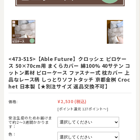
羽毛布団
その他掛け布団
敷き布団
マットレス
湿気対策マット・除湿シート
<473-515>【Able Future】クロッシェ ピロケー
ス 50×70cm用 まくらカバー 綿100% 40サテン コ
敷きパッド
ットン素材 ピローケース ファスナー式 枕カバー 上
品なレース柄 しっとりソフトタッチ 京都金桝 Croc
タオルケット・ガーゼケット
het 日本製【★別注サイズ 返品交換不可】
布団セット/組布団
¥2,530
(税込)
価格:
まくら
[ポイント還元 127ポイント〜]
毛布
受注生産のためお届けま
で約2〜3週間かかりま
す：
布団カバー
色：
ベビー・ジュニア用寝具