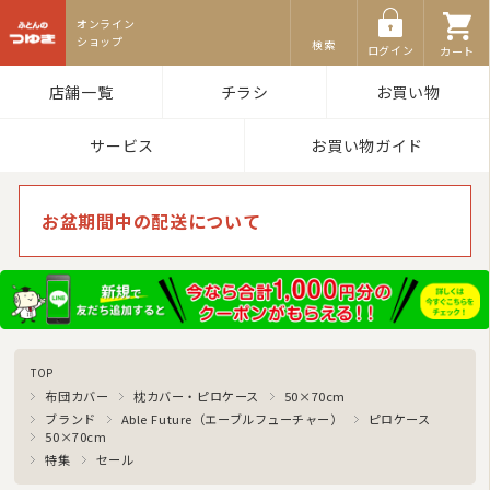
ふとんのつゆき
検索
ログイン
カート
店舗一覧
チラシ
お買い物
サービス
お買い物ガイド
お盆期間中の配送について
TOP
布団カバー
枕カバー・ピロケース
50×70cm
ブランド
Able Future（エーブルフューチャー）
ピロケース
50×70cm
特集
セール