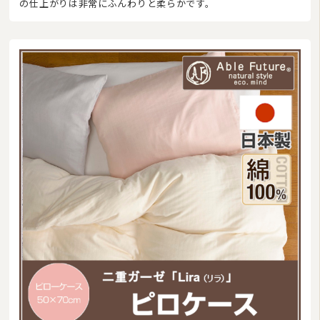
の仕上がりは非常にふんわりと柔らかです。
美容・健康グッズ
日用品・生活雑貨
防炎・防災寝具
ペット用品
ムートン
ブランド
羽毛ふとんリフォーム・打ち直し
和ふとんの打ち直し・リフォーム
布団丸洗い（クリーニング）
特集