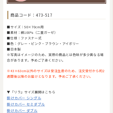
商品コード：473-517
■サイズ：50×70cm用
■素材：綿100%（二重ガーゼ）
2026/08
■仕様：ファスナー式
日
月
火
水
木
金
土
■色：グレー・ピンク・ブラウン・アイボリー
■日本製
1
※写真はイメージのため、実際の商品とは色味が多少異なる場
2
3
4
5
6
7
8
合があります。予めご了承ください。
9
10
11
12
13
14
15
16
17
18
19
20
21
22
※43×63cm以外のサイズは受注生産のため、注文受付から約2
23
24
25
26
27
28
29
週間後以降のお届けとなります。予めご了承ください。
30
31
今日
休業日
臨時休業
■
■
■
▼『リラ』サイズ展開はこちら
ご注文やお問い合わせメールへのスタッフによる対応は、休業日を除く午前10:00から
午後17:00までです。
掛けカバー シングル
掛けカバー セミダブル
掛けカバー ダブル