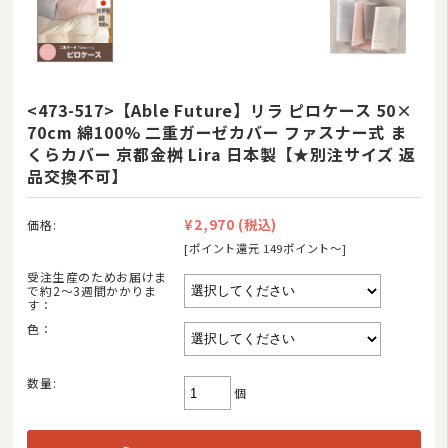
<473-517>【Able Future】リラ ピロケース 50×
70cm 綿100% 二重ガーゼカバー ファスナー式 ま
商品カテゴリ
くらカバー 京都金桝 Lira 日本製【★別注サイズ 返
羽毛布団
品交換不可】
その他掛け布団
¥2,970
(税込)
価格:
敷き布団
[ポイント還元 149ポイント〜]
受注生産のためお届けま
マットレス
で約2〜3週間かかりま
す：
湿気対策マット・除湿シート
色：
敷きパッド
数量:
個
タオルケット・ガーゼケット
布団セット/組布団