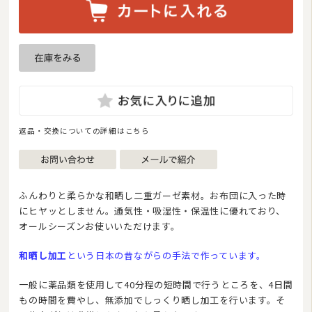
まくら
毛布
布団カバー
ベビー・ジュニア用寝具
こたつ布団
返品・交換についての詳細はこちら
マルチカバー・クロス
座布団・クッション
ふんわりと柔らかな和晒し二重ガーゼ素材。お布団に入った時
にヒヤッとしません。通気性・吸湿性・保温性に優れており、
ラグマット・カーペット
オールシーズンお使いいただけます。
カーテン
和晒し加工
という日本の昔ながらの手法で作っています。
タオル
一般に薬品類を使用して40分程の短時間で行うところを、4日間
インナー・ルームウェア
もの時間を費やし、無添加でしっくり晒し加工を行います。そ