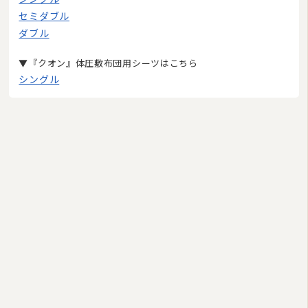
羽毛ふとんリフォーム・打ち直し
セミダブル
和ふとんの打ち直し・リフォーム
ダブル
布団丸洗い（クリーニング）
▼『クオン』体圧敷布団用シーツはこちら
シングル
特集
2026/08
日
月
火
水
木
金
土
1
2
3
4
5
6
7
8