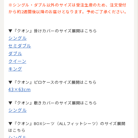
※シングル・ダブル以外のサイズは受注生産のため、注文受付
座布団・クッション
から約2週間後以降のお届けとなります。予めご了承ください。
ラグマット・カーペット
▼『クオン』掛けカバーのサイズ展開はこちら
カーテン
シングル
タオル
セミダブル
ダブル
インナー・ルームウェア
クイーン
美容・健康グッズ
キング
日用品・生活雑貨
▼『クオン』ピロケースのサイズ展開はこちら
43×63cm
防炎・防災寝具
▼『クオン』敷きカバーのサイズ展開はこちら
ペット用品
シングル
ムートン
▼『クオン』BOXシーツ（ALLフィットシーツ）のサイズ展開
ブランド
はこちら
シングル