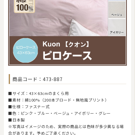
敷き布団
マットレス
湿気対策マット・除湿シート
敷きパッド
タオルケット・ガーゼケット
布団セット/組布団
まくら
商品コード：473-887
毛布
■サイズ：43×63cmのまくら用
布団カバー
■素材：綿100%（200本ブロード・無地風プリント）
■仕様：ファスナー式
ベビー・ジュニア用寝具
■色：ピンク・ブルー・ベージュ・アイボリー・グレー
こたつ布団
■日本製
※写真はイメージのため、実際の商品とは色味が多少異なる場
マルチカバー・クロス
合があります。予めご了承ください。