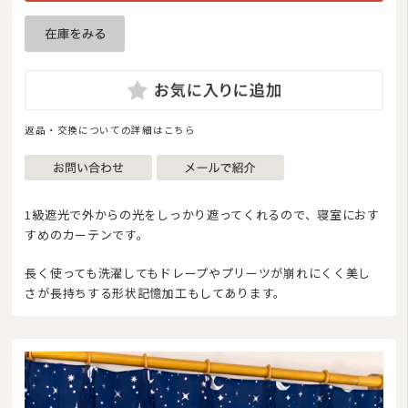
マットレス
湿気対策マット・除湿シート
敷きパッド
タオルケット・ガーゼケット
返品・交換についての詳細はこちら
布団セット/組布団
まくら
1級遮光で外からの光をしっかり遮ってくれるので、寝室におす
毛布
すめのカーテンです。
布団カバー
長く使っても洗濯してもドレープやプリーツが崩れにくく美し
さが長持ちする形状記憶加工もしてあります。
ベビー・ジュニア用寝具
こたつ布団
マルチカバー・クロス
座布団・クッション