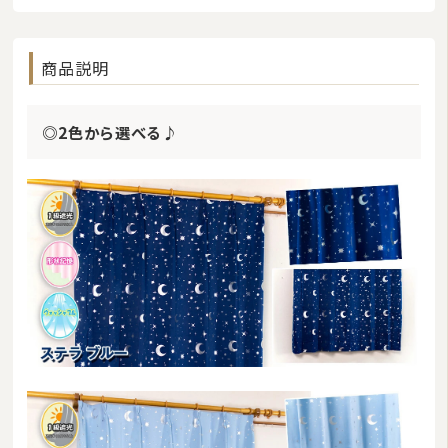
23
24
25
26
27
28
29
30
31
商品説明
今日
休業日
臨時休業
■
■
■
ご注文やお問い合わせメールへのスタッフによる対応は、休業日を除く午前10:00から
午後17:00までです。
◎2色から選べる♪