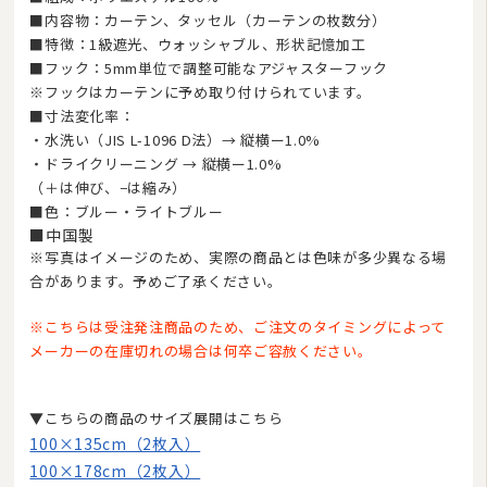
和ふとんの打ち直し・リフォーム
■内容物：カーテン、タッセル（カーテンの枚数分）
■特徴：1級遮光、ウォッシャブル、形状記憶加工
布団丸洗い（クリーニング）
■フック：5mm単位で調整可能なアジャスターフック
※フックはカーテンに予め取り付けられています。
特集
■寸法変化率：
・水洗い（JIS L-1096 D法）→ 縦横ー1.0%
・ドライクリーニング → 縦横ー1.0%
（＋は伸び、−は縮み）
■色：ブルー・ライトブルー
■中国製
※写真はイメージのため、実際の商品とは色味が多少異なる場
合があります。予めご了承ください。
※こちらは受注発注商品のため、ご注文のタイミングによって
2026/08
メーカーの在庫切れの場合は何卒ご容赦ください。
日
月
火
水
木
金
土
1
▼こちらの商品のサイズ展開はこちら
2
3
4
5
6
7
8
100×135cm（2枚入）
9
10
11
12
13
14
15
100×178cm（2枚入）
16
17
18
19
20
21
22