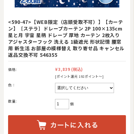
<590-47>【WEB限定（店頭受取不可）】【カーテ
ン】［ステラ］ドレープカーテン 2P 100×135cm
星と月 宇宙 星柄 ドレープ 厚地 カーテン 2枚入り
アジャスターフック 洗える 1級遮光 形状記憶 腰窓
用 新生活 お部屋の模様替え 取り寄せ品 キャンセル
返品交換不可 546355
¥3,839
(税込)
価格:
[ポイント還元 192ポイント〜]
色：
商品カテゴリ
数量:
羽毛布団
個
その他掛け布団
敷き布団