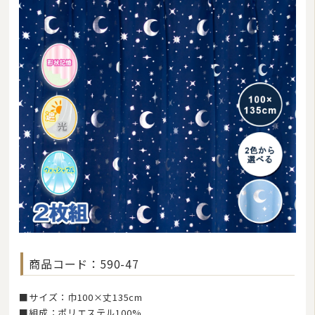
ラグマット・カーペット
カーテン
タオル
インナー・ルームウェア
美容・健康グッズ
日用品・生活雑貨
防炎・防災寝具
ペット用品
ムートン
商品コード：590-47
ブランド
■サイズ：巾100×丈135cm
羽毛ふとんリフォーム・打ち直し
■組成：ポリエステル100%