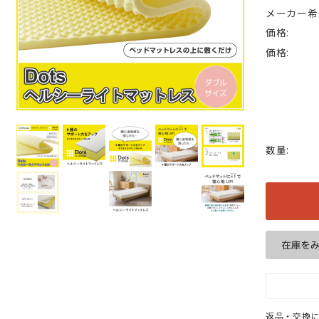
メーカー希
価格:
価格:
数量:
返品・交換