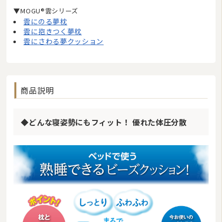
▼MOGU®雲シリーズ
雲にのる夢枕
雲に抱きつく夢枕
雲にさわる夢クッション
商品説明
◆どんな寝姿勢にもフィット！ 優れた体圧分散