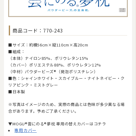
商品コード：770-243
■サイズ：約横56cm×縦110cm×高20cm
■組成：
（本体）ナイロン85%、ポリウレタン15%
（カバー）ポリエステル88%、ポリウレタン12%
（中材）パウダービーズ®（発泡ポリスチレン）
■色：シャインホワイト・スカイブルー・ナイトネイビー・ク
リアピンク・ミストグレー
■日本製
※写真はイメージのため、実際の商品とは色味が多少異なる場
合があります。予めご了承ください。
▼MOGU®雲にのる®夢枕 専用の替えカバーはコチラ
専用カバー