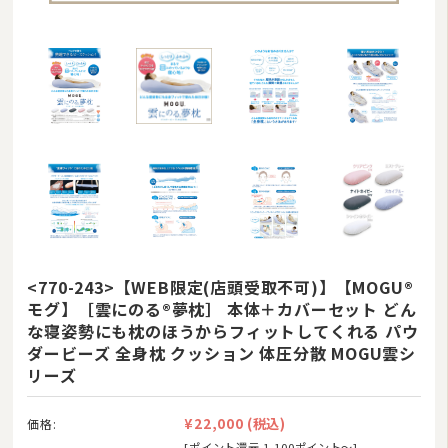
<770-243>【WEB限定(店頭受取不可)】【MOGU®
モグ】［雲にのる®夢枕］ 本体＋カバーセット どん
な寝姿勢にも枕のほうからフィットしてくれる パウ
ダービーズ 全身枕 クッション 体圧分散 MOGU雲シ
リーズ
¥22,000
(税込)
価格:
[ポイント還元 1,100ポイント〜]