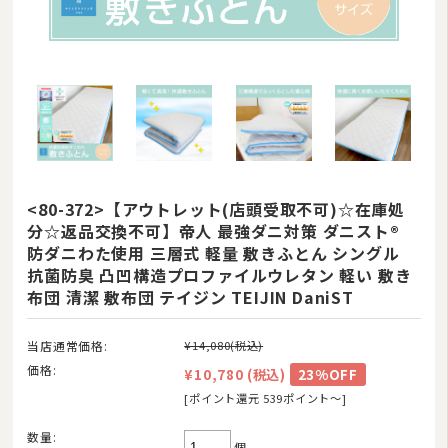
<80-372>【アウトレット(店頭受取不可)☆在庫処
分☆返品交換不可】帝人 最強ダニ対策 ダニスト®
防ダニわた使用 三層式 軽量 敷きふとん シングル
抗菌防臭 凸凹構造プロファイルウレタン 軽い 敷き
布団 清潔 敷布団 テイジン TEIJIN DaniST
当店通常価格:
¥14,080
(税込)
価格:
¥10,780
(税込)
23%OFF
[ポイント還元 539ポイント〜]
数量:
個