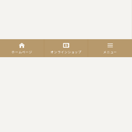
ホームページ
オンラインショップ
メニュー
カテゴリーから商品を探す
羽毛ふとん
（合繊）掛ふとん
羽毛合掛けふとん
肌掛ふとん
羽毛肌ふとん
真綿ふとん