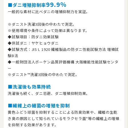
99.9％
■ダニ増殖抑制率
一般的な素材に比べダニの増殖抑制力を実証。
※ダニスト洗濯3回後の中わたで測定。
※使用環境や条件によって効果は異なります。
◆試験項目：防ダニ効果試験
◆供試ダニ：ヤケヒョウダニ
◆試験方式：JIS L 1920 繊維製品の防ダニ性能試験方法 増殖試
験B法
◆一般財団法人ボーケン品質評価機構 大阪機能性能試験センタ
ー
※ダニスト™洗濯3回後の中わたで測定。
■洗濯後も効果持続
洗濯後も続く、ダニ忌避、ダニ増殖抑制効果。
■繊維上の細菌の増殖を抑制
黄色ふどう球菌を抑制することによる防臭効果や、繊維の生乾
き臭の原因として知られているモラクセラ菌*等の繊維上の増殖
を抑制する効果があります。