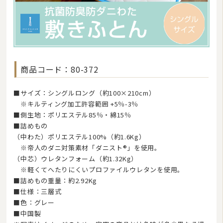
商品コード：80-372
■サイズ：シングルロング（約100×210cm）
※キルティング加工許容範囲 +5％-3％
■側生地：ポリエステル85％・綿15％
■詰めもの
（中わた）ポリエステル100%（約1.6Kg）
※帝人のダニ対策素材「ダニスト®」を使用。
（中芯）ウレタンフォーム（約1.32Kg）
※軽くてへたりにくいプロファイルウレタンを使用。
■詰めもの重量：約2.92Kg
■仕様：三層式
■色：グレー
■中国製