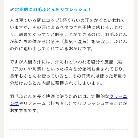
✅
定期的に羽毛ふとんをリフレッシュ！
人は寝ている間にコップ1杯くらいの汗をかくといわれて
いますが、その汗によるベタつきを不快に感じることな
く、朝までぐっすりと眠ることができるのは、羽毛ふとん
が私たちの体から出る汗（蒸気・湿気）を吸収し、ふとん
の外に追い出してくれているおかげです。
ですが人間の汗には、汗汚れといわれる塩分や皮脂（垢
（アカ）や角質）といった様々な分泌物も含まれており、
長年おふとんを使っていると、その汗汚れは使った年数の
分だけおふとん内部に蓄積されてしまいます。
羽毛ふとんを長く快適に使うためには、定期的な
クリーニ
ング
やリフォーム（打ち直し）でリフレッシュすることが
おすすめです。