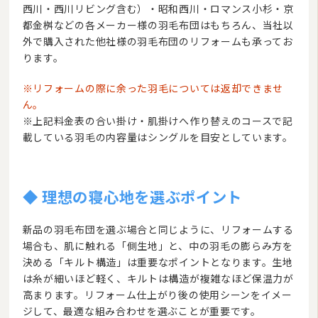
西川・西川リビング含む）・昭和西川・ロマンス小杉・京
都金桝などの各メーカー様の羽毛布団はもちろん、当社以
外で購入された他社様の羽毛布団のリフォームも承ってお
ります。
※リフォームの際に余った羽毛については返却できませ
ん。
※上記料金表の合い掛け・肌掛けへ作り替えのコースで記
載している羽毛の内容量はシングルを目安としています。
◆ 理想の寝心地を選ぶポイント
新品の羽毛布団を選ぶ場合と同じように、リフォームする
場合も、肌に触れる「側生地」と、中の羽毛の膨らみ方を
決める「キルト構造」は重要なポイントとなります。生地
は糸が細いほど軽く、キルトは構造が複雑なほど保温力が
高まります。リフォーム仕上がり後の使用シーンをイメー
ジして、最適な組み合わせを選ぶことが重要です。