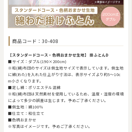
商品コード：30-408
【スタンダードコース・色柄おまかせ生地】 掛ふとんD
■サイズ：ダブル(190×200cm)
※和(綿)布団のサイズは側生地サイズで表示しています。側生地
に綿(わた)を入れた仕上がり寸法は、表示サイズより約5〜10c
m小さくなります。
■足し綿：ポリエステル混綿
※和(綿)布団は天然素材を使用しているため、温度・湿度の環境
によって多少の誤差は生じます。予めご了承ください。
■側生地：綿100％
■仕立て：和仕立て
■色柄おまかせ
※写真はイメージです。予めご了承ください。