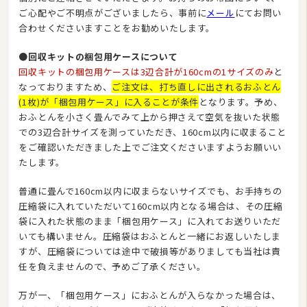
ご心配やご不明点がございましたら、事前に
メール
にてお問い
合わせくださいますことをお勧めいたします。
●回収キットの梱包用ケースについて
回収キットの梱包用ケースは3辺合計が160cmの1サイズのみ
と
なっておりますため、
ご注文は、打ち直しに出されるおふとん
(1枚)が「梱包用ケース」に入ることが条件
となります。予め、
おふとんを小さく畳んでみて上から押さえて空気を抜いた状態
での3辺合計サイズを測っていただき、160cm以内に収まること
をご確認いただきました上でご注文くださいますようお願いい
たします。
普通に畳んで160cm以内に収まらないサイズでも、お手持ちの
圧縮袋に入れていただいて160cm以内となる場合は、その圧縮
袋に入れた状態のまま「梱包用ケース」に入れてお送りいただ
いても構いません。圧縮袋はおふとんと一緒にお返しいたしま
すが、圧縮袋については途中で破損等がありましても当社は責
任を負えませんので、予めご了承ください。
万が一、「梱包用ケース」におふとんが入らなかった場合は、