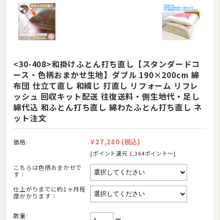
<30-408>和掛けふとん打ち直し【スタンダードコ
ース・色柄おまかせ生地】ダブル 190×200cm 綿
布団 仕立て直し 和綴じ 打直し リフォーム リフレ
ッシュ 回収キット配送 往復送料・側生地代・足し
綿代込 和ふとん打ち直し 綿わたふとん打ち直し ネ
ット注文
¥27,280
(税込)
価格:
[ポイント還元 1,364ポイント〜]
こちらは色柄おまかせで
す：
仕上がりまでに約1ヶ月程
度かかります：
数量: