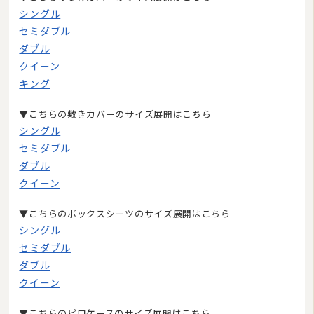
シングル
9
10
11
12
13
14
15
セミダブル
16
17
18
19
20
21
22
ダブル
23
24
25
26
27
28
29
クイーン
30
31
キング
今日
休業日
臨時休業
■
■
■
ご注文やお問い合わせメールへのスタッフによる対応は、休業日を除く午前10:00から
午後17:00までです。
▼こちらの敷きカバーのサイズ展開はこちら
シングル
セミダブル
ダブル
クイーン
▼こちらのボックスシーツのサイズ展開はこちら
シングル
セミダブル
ダブル
クイーン
▼こちらのピロケースのサイズ展開はこちら