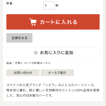
数量:
敷き布団
個
マットレス
湿気対策マット・除湿シート
敷きパッド
タオルケット・ガーゼケット
布団セット/組布団
まくら
返品・交換についての詳細はこちら
毛布
布団カバー
スペインの人気ブランド「シビラ」のふとんカバーシリーズ。
ベビー・ジュニア用寝具
吸水性に優れ、肌に優しい天然素材のコットン100%生地を使用
した、安心の日本製カバーです。
こたつ布団