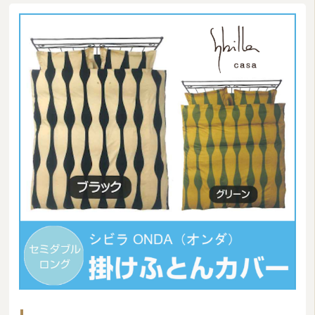
マルチカバー・クロス
座布団・クッション
ラグマット・カーペット
カーテン
タオル
インナー・ルームウェア
美容・健康グッズ
日用品・生活雑貨
防炎・防災寝具
ペット用品
ムートン
ブランド