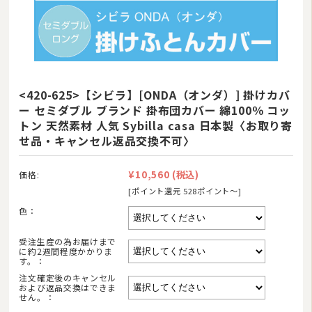
<420-625>【シビラ】[ONDA（オンダ）] 掛けカバ
ー セミダブル ブランド 掛布団カバー 綿100％ コッ
トン 天然素材 人気 Sybilla casa 日本製〈お取り寄
せ品・キャンセル返品交換不可〉
¥10,560
(税込)
価格:
[ポイント還元 528ポイント〜]
色：
受注生産の為お届けまで
商品カテゴリ
に約2週間程度かかりま
す。：
羽毛布団
注文確定後のキャンセル
および返品交換はできま
せん。：
その他掛け布団