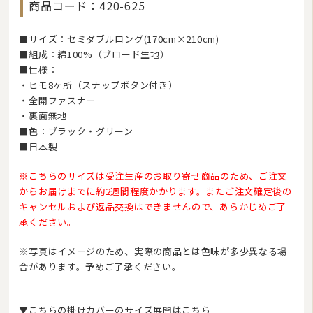
商品コード：420-625
羽毛ふとんリフォーム・打ち直し
■サイズ：セミダブルロング(170cm×210cm)
和ふとんの打ち直し・リフォーム
■組成：綿100%（ブロード生地）
■仕様：
布団丸洗い（クリーニング）
・ヒモ8ヶ所（スナップボタン付き）
特集
・全開ファスナー
・裏面無地
■色：ブラック・グリーン
■日本製
※こちらのサイズは受注生産のお取り寄せ商品のため、ご注文
からお届けまでに約2週間程度かかります。またご注文確定後の
キャンセルおよび返品交換はできませんので、あらかじめご了
承ください。
※写真はイメージのため、実際の商品とは色味が多少異なる場
2026/08
合があります。予めご了承ください。
日
月
火
水
木
金
土
1
▼こちらの掛けカバーのサイズ展開はこちら
2
3
4
5
6
7
8