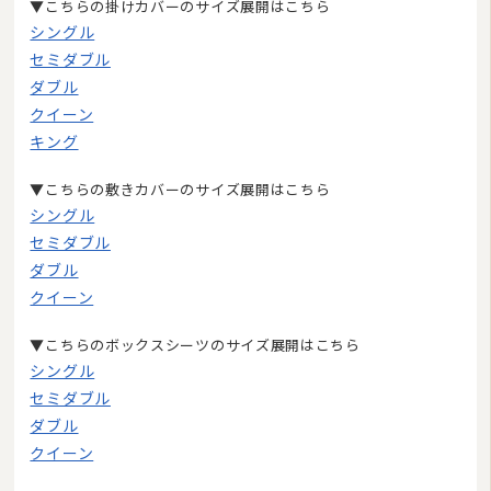
▼こちらの掛けカバーのサイズ展開はこちら
シングル
座布団・クッション
セミダブル
ラグマット・カーペット
ダブル
クイーン
カーテン
キング
タオル
▼こちらの敷きカバーのサイズ展開はこちら
インナー・ルームウェア
シングル
セミダブル
美容・健康グッズ
ダブル
日用品・生活雑貨
クイーン
防炎・防災寝具
▼こちらのボックスシーツのサイズ展開はこちら
シングル
ペット用品
セミダブル
ムートン
ダブル
クイーン
ブランド