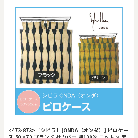
<473-873>【シビラ】[ONDA（オンダ）] ピロケー
ス 50×70 ブランド 枕カバー 綿100％ コットン 天