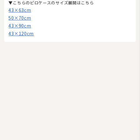
▼こちらのピロケースのサイズ展開はこちら
羽毛ふとんリフォーム・打ち直し
43×63cm
和ふとんの打ち直し・リフォーム
50×70cm
43×90cm
布団丸洗い（クリーニング）
43×120cm
特集
2026/08
日
月
火
水
木
金
土
1
2
3
4
5
6
7
8