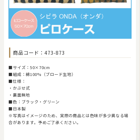
敷き布団
マットレス
湿気対策マット・除湿シート
敷きパッド
商品コード：473-873
タオルケット・ガーゼケット
布団セット/組布団
■サイズ：50×70cm
■組成：綿100%（ブロード生地）
まくら
■仕様：
・かぶせ式
毛布
・裏面無地
布団カバー
■色：ブラック・グリーン
■日本製
ベビー・ジュニア用寝具
※写真はイメージのため、実際の商品とは色味が多少異なる場
合があります。予めご了承ください。
こたつ布団
マルチカバー・クロス