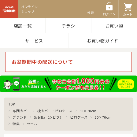
ふとんのつゆき
検索
ログイン
カート
店舗一覧
チラシ
お買い物
サービス
お買い物ガイド
お盆期間中の配送について
TOP
布団カバー
枕カバー・ピロケース
50×70cm
ブランド
Sybilla（シビラ）
ピロケース
50×70cm
特集
セール