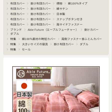
ベビー・ジュニア用寝具
布団カバー
掛け布団カバー
柄物
綿100％タイプ
布団カバー
掛け布団カバー
綿サテン
こたつ布団
布団カバー
掛け布団カバー
日本製
布団カバー
掛け布団カバー
スナップボタン付き
マルチカバー・クロス
布団カバー
掛け布団カバー
両サイドファスナー
ブランド
Able Future（エーブルフューチャー）
掛けカバー
座布団・クッション
ダブル
特集
綿100％素材の時短カバー
両側ファスナー掛ふとんカバー
ラグマット・カーペット
特集
大きいサイズの寝具
掛け布団カバー
ダブル
特集
セール
カーテン
タオル
インナー・ルームウェア
美容・健康グッズ
日用品・生活雑貨
防炎・防災寝具
ペット用品