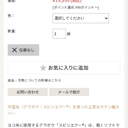
¥19,800
(税込)
2026/08
価格:
[ポイント還元 990ポイント〜]
日
月
火
水
木
金
土
色：
1
2
3
4
5
6
7
8
9
10
11
12
13
14
15
数量:
個
16
17
18
19
20
21
22
23
24
25
26
27
28
29
30
31
今日
休業日
臨時休業
■
■
■
ご注文やお問い合わせメールへのスタッフによる対応は、休業日を除く午前10:00から
午後17:00までです。
返品・交換についての詳細はこちら
中空糸（クラボウ・スピンエアー®）を使った上質なサテン織カ
バー
ヨコ糸に使用するクラボウ「スピンエアー®」は、軽くソフトで