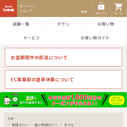
ふとんのつゆき
羽毛布団
検索
ログイン
カート
その他掛け布団
店舗一覧
チラシ
お買い物
敷き布団
サービス
お買い物ガイド
マットレス
湿気対策マット・除湿シート
お盆期間中の配送について
敷きパッド
タオルケット・ガーゼケット
EC事業部の夏季休業について
布団セット/組布団
まくら
毛布
布団カバー
TOP
布団カバー
掛け布団カバー
ダブル