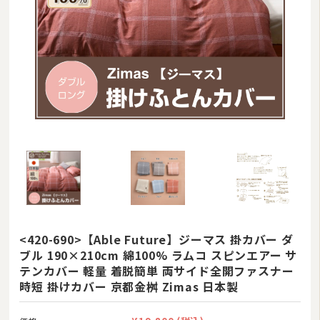
ムートン
ブランド
羽毛ふとんリフォーム・打ち直し
和ふとんの打ち直し・リフォーム
布団丸洗い（クリーニング）
特集
<420-690>【Able Future】ジーマス 掛カバー ダ
ブル 190×210cm 綿100% ラムコ スピンエアー サ
テンカバー 軽量 着脱簡単 両サイド全開ファスナー
時短 掛けカバー 京都金桝 Zimas 日本製