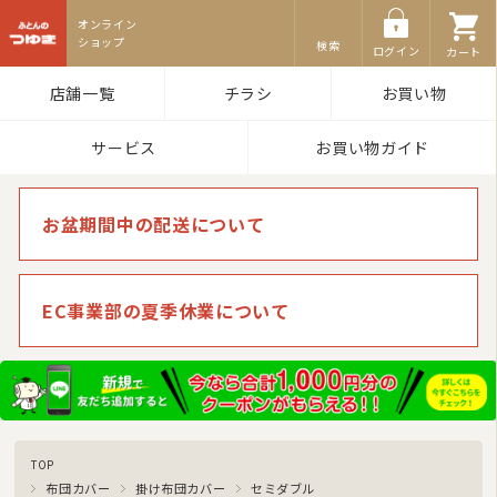
ふとんのつゆき
敷き布団
検索
ログイン
カート
マットレス
店舗一覧
チラシ
お買い物
湿気対策マット・除湿シート
サービス
お買い物ガイド
敷きパッド
タオルケット・ガーゼケット
お盆期間中の配送について
布団セット/組布団
まくら
EC事業部の夏季休業について
毛布
布団カバー
ベビー・ジュニア用寝具
TOP
こたつ布団
布団カバー
掛け布団カバー
セミダブル