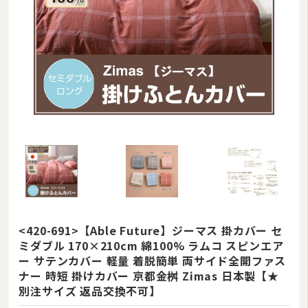
羽毛ふとんリフォーム・打ち直し
和ふとんの打ち直し・リフォーム
布団丸洗い（クリーニング）
特集
<420-691>【Able Future】ジーマス 掛カバー セ
ミダブル 170×210cm 綿100% ラムコ スピンエア
2026/08
ー サテンカバー 軽量 着脱簡単 両サイド全開ファス
ナー 時短 掛けカバー 京都金桝 Zimas 日本製【★
日
月
火
水
木
金
土
別注サイズ 返品交換不可】
1