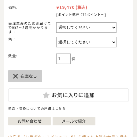
2
3
4
5
6
7
8
¥19,470
(税込)
価格:
9
10
11
12
13
14
15
[ポイント還元 974ポイント〜]
16
17
18
19
20
21
22
受注生産のためお届けま
23
24
25
26
27
28
29
で約2〜3週間かかりま
す：
30
31
色：
今日
休業日
臨時休業
■
■
■
ご注文やお問い合わせメールへのスタッフによる対応は、休業日を除く午前10:00から
午後17:00までです。
数量:
個
返品・交換についての詳細はこちら
中空糸（クラボウ・スピンエアー®）を使った上質なサテン織カ