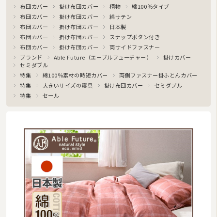
布団カバー
掛け布団カバー
柄物
綿100％タイプ
マルチカバー・クロス
布団カバー
掛け布団カバー
綿サテン
座布団・クッション
布団カバー
掛け布団カバー
日本製
布団カバー
掛け布団カバー
スナップボタン付き
ラグマット・カーペット
布団カバー
掛け布団カバー
両サイドファスナー
ブランド
Able Future（エーブルフューチャー）
掛けカバー
カーテン
セミダブル
特集
綿100％素材の時短カバー
両側ファスナー掛ふとんカバー
タオル
特集
大きいサイズの寝具
掛け布団カバー
セミダブル
特集
セール
インナー・ルームウェア
美容・健康グッズ
日用品・生活雑貨
防炎・防災寝具
ペット用品
ムートン
ブランド