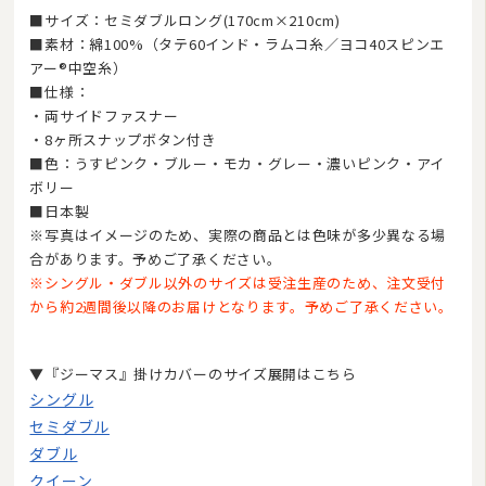
■サイズ：セミダブルロング(170cm×210cm)
■素材：綿100%（タテ60インド・ラムコ糸／ヨコ40スピンエ
アー®中空糸）
■仕様：
・両サイドファスナー
・8ヶ所スナップボタン付き
■色：うすピンク・ブルー・モカ・グレー・濃いピンク・アイ
ボリー
■日本製
※写真はイメージのため、実際の商品とは色味が多少異なる場
合があります。予めご了承ください。
※シングル・ダブル以外のサイズは受注生産のため、注文受付
から約2週間後以降のお届けとなります。予めご了承ください。
▼『ジーマス』掛けカバーのサイズ展開はこちら
シングル
セミダブル
ダブル
クイーン